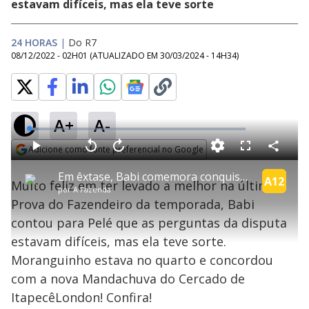
estavam difíceis, mas ela teve sorte
24 HORAS
|
Do R7
08/12/2022 - 02H01
(ATUALIZADO EM
30/03/2024 - 14H34
)
A+
A-
L
o
a
Adicione como fonte preferencial no Google
d
C
P
V
A
P
F
e
o
l
o
v
u
Opens in new window
d
m
a
l
a
l
:
Em êxtase, Babi comemora conquista do último Chapéu do Fazendeiro | A Fazenda 14
p
y
t
n
l
A12
4
Muito feliz em ter levado a melhor na última
a
a
ç
s
.
por
A Fazenda
r
r
a
c
3
t
1
r
l
r
0
Prova do Fazendeiro da temporada, Babi
i
0
1
e
%
l
s
0
e
h
contou para Pelé que as perguntas da disputa
e
s
n
a
g
e
r
u
g
estavam difíceis, mas ela teve sorte.
n
u
a
d
n
o
d
Moranguinho estava no quarto e concordou
s
o
s
com a nova Mandachuva do Cercado de
y
ItapecêLondon! Confira!