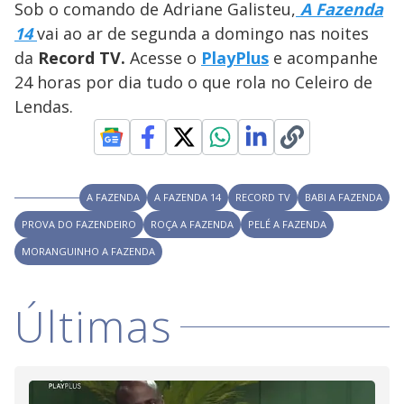
Sob o comando de Adriane Galisteu,
A Fazenda
M
V
u
d
14
vai ao ar de segunda a domingo nas noites
o
da
Record TV.
Acesse o
PlayPlus
e acompanhe
i
24 horas por dia tudo o que rola no Celeiro de
Lendas.
d
e
A FAZENDA
A FAZENDA 14
RECORD TV
BABI A FAZENDA
PROVA DO FAZENDEIRO
ROÇA A FAZENDA
PELÉ A FAZENDA
o
MORANGUINHO A FAZENDA
Últimas