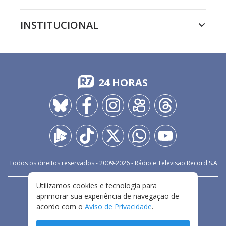
INSTITUCIONAL
24 HORAS
Todos os direitos reservados - 2009-
2026
- Rádio e Televisão Record S.A
Utilizamos cookies e tecnologia para
CARREIRA
FALE CONOSCO
PRIVACIDADE
aprimorar sua experiência de navegação de
TERMOS E CONDIÇÕES DE USO
acordo com o
Aviso de Privacidade
.