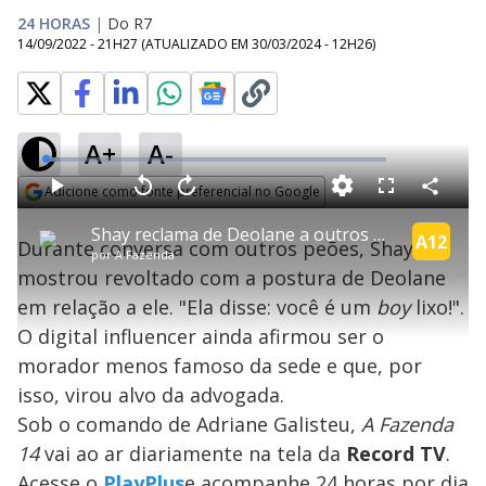
24 HORAS
|
Do R7
14/09/2022 - 21H27
(ATUALIZADO EM
30/03/2024 - 12H26
)
A+
A-
L
o
a
Adicione como fonte preferencial no Google
d
C
P
V
A
P
F
e
o
l
o
v
u
Opens in new window
d
m
a
l
a
l
:
Shay reclama de Deolane a outros peões | A Fazenda 14
p
y
t
n
l
A12
4
Durante conversa com outros peões, Shay se
a
a
ç
s
.
por
A Fazenda
r
r
a
c
0
t
1
r
l
r
4
mostrou revoltado com a postura de Deolane
i
0
1
e
%
l
s
0
e
h
em relação a ele. "Ela disse: você é um
e
s
boy
n
lixo!".
a
g
e
r
u
g
O digital influencer ainda afirmou ser o
n
u
a
d
n
o
d
morador menos famoso da sede e que, por
s
o
s
isso, virou alvo da advogada.
y
Sob o comando de Adriane Galisteu,
A Fazenda
14
vai ao ar diariamente na tela da
Record TV
.
M
u
d
Acesse o
PlayPlus
e acompanhe 24 horas por dia