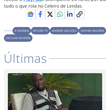
V
o
tudo o que rola no Celeiro de Lendas.
i
d
A FAZENDA
RECORD TV
ADRIANE GALISTEU
SHAYAN HAGHBIN
DEOLANE BEZERRA
e
Últimas
o