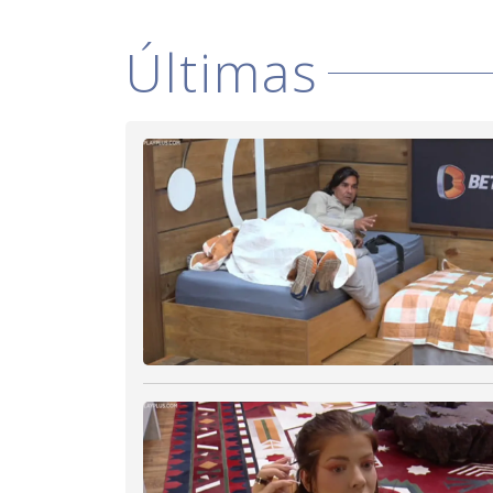
o
d
a
Últimas
l
c
a
n
b
e
c
l
o
s
e
d
b
y
p
r
e
s
s
i
n
g
t
h
e
E
s
c
a