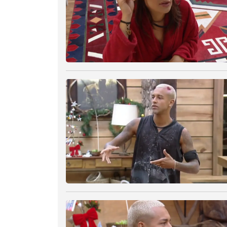
p
e
k
e
y
o
r
a
c
t
i
v
a
t
i
n
g
t
h
e
c
l
o
s
e
b
u
t
t
o
n
.