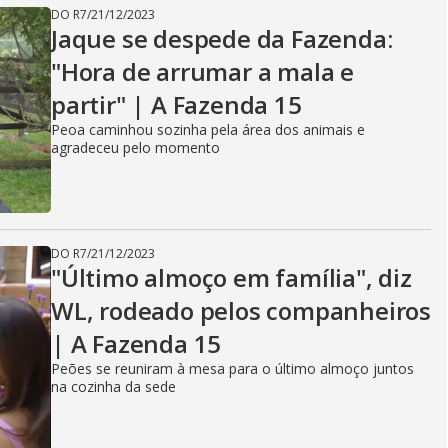
DO R7
/
21/12/2023
Jaque se despede da Fazenda:
"Hora de arrumar a mala e
partir" | A Fazenda 15
Peoa caminhou sozinha pela área dos animais e
agradeceu pelo momento
DO R7
/
21/12/2023
"Último almoço em família", diz
WL, rodeado pelos companheiros
| A Fazenda 15
Peões se reuniram à mesa para o último almoço juntos
na cozinha da sede