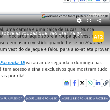
error_outline
R
-
0:00
Adicione como fonte preferencial no Google
e
Opens in new window
P
C
F
m
o
u
nal, uma camisa e uma calça de Lucas. "Nunca
m
l
p
André, Márcia e Jaque falam sobre as roupas que irão usar na grande final | A Fazenda 15
a
l
a
s
nal", declarou Jaque sobre a roupa que vestirá na
A12
r
c
i
t
r
pensou em usar o vestido quando fosse no
Hora do
i
! Algo deu errado
e
l
l
n
e
V
h
n
um vestido de Jaque e falou para a ex-atleta provar
e
a
i
l
r
vor, recarregue a página.
o
c
n
i
d
 Fazenda 15
vai ao ar de segunda a domingo nas
g
a
a
Recarregar
d
cê tem acesso a sinais exclusivos que mostram tudo
e
T
as por dia!
i
m
y
e
IA FU A FAZENDA
JAQUELLINE GROHALSKI
JAQUELLINE GROHALSKI A FAZENDA