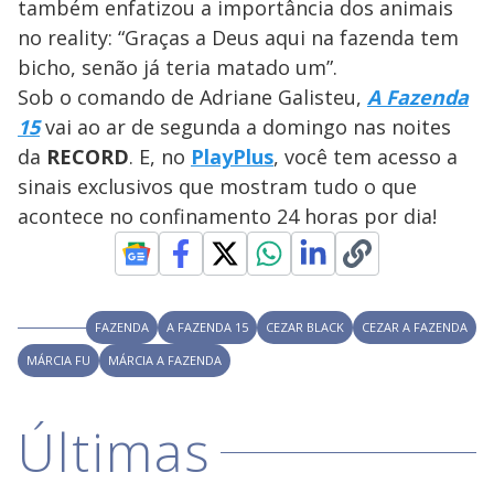
também enfatizou a importância dos animais
a
a
n
l
d
l
no reality: “Graças a Deus aqui na fazenda tem
o
w
D
w
bicho, senão já teria matado um”.
i
.
i
n
T
Sob o comando de Adriane Galisteu,
A Fazenda
a
h
d
i
15
vai ao ar de segunda a domingo nas noites
l
o
s
o
m
da
RECORD
. E, no
PlayPlus
, você tem acesso a
w
o
g
.
sinais exclusivos que mostram tudo o que
d
a
acontece no confinamento 24 horas por dia!
l
c
a
n
b
e
c
l
FAZENDA
A FAZENDA 15
CEZAR BLACK
CEZAR A FAZENDA
o
s
MÁRCIA FU
MÁRCIA A FAZENDA
e
d
b
y
Últimas
p
r
e
s
s