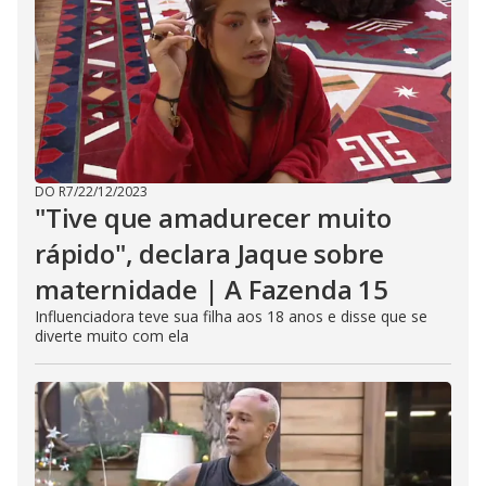
o
s
e
b
u
t
t
o
n
.
DO R7
/
22/12/2023
"Tive que amadurecer muito
rápido", declara Jaque sobre
maternidade | A Fazenda 15
Influenciadora teve sua filha aos 18 anos e disse que se
diverte muito com ela