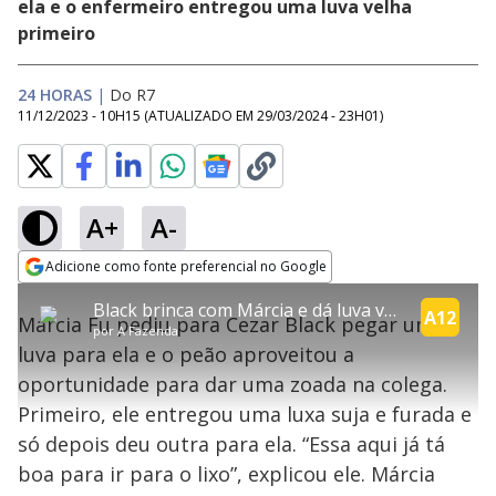
ela e o enfermeiro entregou uma luva velha
primeiro
24 HORAS
|
Do R7
11/12/2023 - 10H15
(ATUALIZADO EM
29/03/2024 - 23H01
)
A+
A-
error_outline
Adicione como fonte preferencial no Google
OK
T
T
Opens in new window
Black brinca com Márcia e dá luva velha para a peoa realizar tarefa matinal | A Fazenda 15
h
O vídeo não está disponível ou não é
Oops! Algo deu errado
h
A12
C
Márcia Fu pediu para Cezar Black pegar uma
i
por
A Fazenda
i
suportado pelo seu browser
s
l
Por favor, recarregue a página.
luva para ela e o peão aproveitou a
i
s
Código do Erro:
MEDIA_ERR_SRC_NOT_SUPPORTED
o
s
i
oportunidade para dar uma zoada na colega.
a
s
Recarregar
s
m
Primeiro, ele entregou uma luxa suja e furada e
e
o
a
d
M
m
só depois deu outra para ela. “Essa aqui já tá
a
o
o
l
boa para ir para o lixo”, explicou ele. Márcia
w
d
d
i