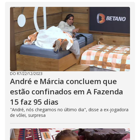
i
n
g
t
h
e
E
s
c
a
p
e
k
e
y
o
DO R7
/
22/12/2023
r
a
André e Márcia concluem que
c
t
estão confinados em A Fazenda
i
v
15 faz 95 dias
a
t
i
"André, nós chegamos no último dia", disse a ex-jogadora
n
de vôlei, surpresa
g
t
h
e
c
l