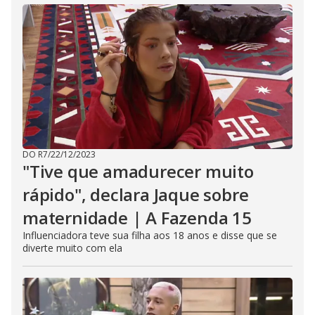
e
c
l
o
s
e
b
u
t
t
o
n
.
DO R7
/
22/12/2023
"Tive que amadurecer muito
rápido", declara Jaque sobre
maternidade | A Fazenda 15
Influenciadora teve sua filha aos 18 anos e disse que se
diverte muito com ela