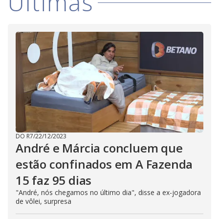
Últimas
e
s
s
i
n
g
t
h
e
E
s
c
a
p
e
k
e
y
o
r
DO R7
/
22/12/2023
a
André e Márcia concluem que
c
t
estão confinados em A Fazenda
i
v
a
15 faz 95 dias
t
i
"André, nós chegamos no último dia", disse a ex-jogadora
n
de vôlei, surpresa
g
t
h