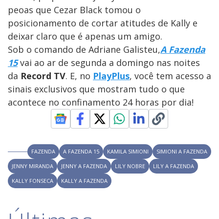
s
l
peoas que Cezar Black tomou o
w
y
i
posicionamento de cortar atitudes de Kally e
n
d
deixar claro que é apenas um amigo.
M
o
V
u
w
d
Sob o comando de Adriane Galisteu,
A Fazenda
o
.
T
15
vai ao ar de segunda a domingo nas noites
h
i
i
da
Record TV
. E, no
PlayPlus
, você tem acesso a
s
m
sinais exclusivos que mostram tudo o que
o
acontece no confinamento 24 horas por dia!
d
d
a
l
c
a
e
n
b
e
FAZENDA
A FAZENDA 15
KAMILA SIMIONI
SIMIONI A FAZENDA
c
o
l
JENNY MIRANDA
JENNY A FAZENDA
LILY NOBRE
LILY A FAZENDA
o
s
KALLY FONSECA
KALLY A FAZENDA
e
d
b
y
p
r