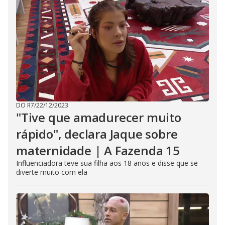
s
e
b
u
t
t
o
n
.
DO R7
/
22/12/2023
"Tive que amadurecer muito
rápido", declara Jaque sobre
maternidade | A Fazenda 15
Influenciadora teve sua filha aos 18 anos e disse que se
diverte muito com ela