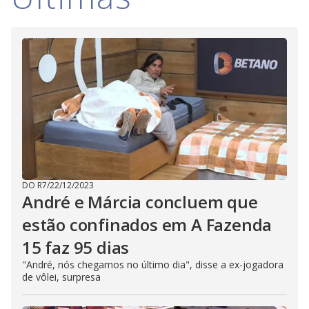
n
g
t
h
e
E
s
c
a
p
e
k
e
y
o
r
a
c
t
i
DO R7
/
22/12/2023
v
André e Márcia concluem que
a
t
estão confinados em A Fazenda
i
n
15 faz 95 dias
g
t
h
"André, nós chegamos no último dia", disse a ex-jogadora
e
de vôlei, surpresa
c
l
o