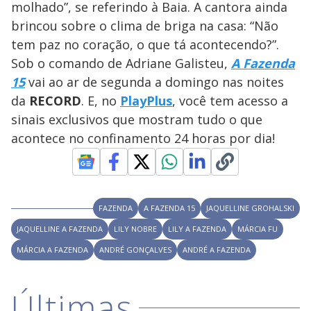
l
d
l
molhado”, se referindo à Baia. A cantora ainda
o
w
D
w
brincou sobre o clima de briga na casa: “Não
i
.
i
n
T
tem paz no coração, o que tá acontecendo?”.
a
h
d
i
Sob o comando de Adriane Galisteu,
A Fazenda
l
o
s
o
m
15
vai ao ar de segunda a domingo nas noites
w
o
g
.
da
RECORD
. E, no
PlayPlus
, você tem acesso a
d
a
sinais exclusivos que mostram tudo o que
l
c
acontece no confinamento 24 horas por dia!
a
n
b
e
c
l
o
s
FAZENDA
A FAZENDA 15
JAQUELLINE GROHALSKI
e
d
JAQUELLINE A FAZENDA
LILY NOBRE
LILY A FAZENDA
MÁRCIA FU
b
y
MÁRCIA A FAZENDA
ANDRÉ GONÇALVES
ANDRÉ A FAZENDA
p
r
e
s
Últimas
s
i