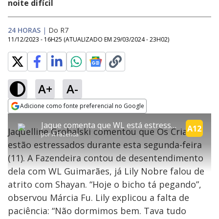
noite difícil
24 HORAS
|
Do R7
11/12/2023 - 16H25
(ATUALIZADO EM
29/03/2024 - 23H02
)
A+
A-
error_outline
Adicione como fonte preferencial no Google
OK
T
T
Opens in new window
Jaque comenta que WL está estressado e Lily explica: "Não dormimos bem" | A Fazenda 15
h
O vídeo não está disponível ou não é
Oops! Algo deu errado
h
A12
C
Jaquelline Grohalski comentou que Os Crias
i
por
A Fazenda
i
suportado pelo seu browser
s
l
Por favor, recarregue a página.
estão estressados durante esta segunda-feira
i
s
Código do Erro:
MEDIA_ERR_SRC_NOT_SUPPORTED
o
s
i
(11). A Fazendeira contou de desentendimento
a
s
Recarregar
s
m
dela com WL Guimarães, já Lily Nobre falou de
e
o
a
d
M
m
atrito com Shayan. “Hoje o bicho tá pegando”,
a
o
o
l
observou Márcia Fu. Lily explicou a falta de
w
d
d
i
paciência: “Não dormimos bem. Tava tudo
a
a
n