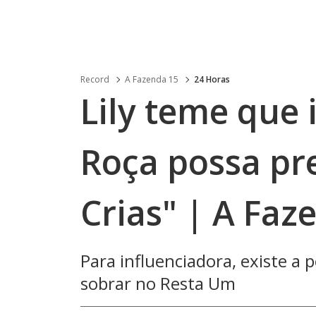
Record
A Fazenda 15
24 Horas
Lily teme que 
Roça possa pr
Crias" | A Faz
Para influenciadora, existe a 
sobrar no Resta Um