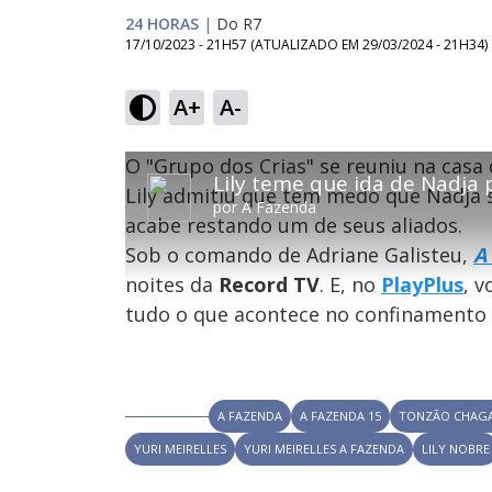
24 HORAS
|
Do R7
17/10/2023 - 21H57
(ATUALIZADO EM
29/03/2024 - 21H34
)
A+
A-
T
T
O "Grupo dos Crias" se reuniu na casa
O vídeo não está disponível ou não é su
h
h
Código do Erro:
MEDIA_ERR_SRC_NOT_SUPPOR
i
Lily admitiu que tem medo que Nadja s
i
por
A Fazenda
s
acabe restando um de seus aliados.
i
s
Oops
s
i
Sob o comando de Adriane Galisteu,
A
a
s
Por fa
m
noites da
Record TV
. E, no
PlayPlus
, 
o
a
d
m
tudo o que acontece no confinamento 
a
o
l
w
d
i
a
n
l
d
o
w
A FAZENDA
A FAZENDA 15
TONZÃO CHAG
w
i
.
YURI MEIRELLES
YURI MEIRELLES A FAZENDA
LILY NOBRE
n
T
h
d
i