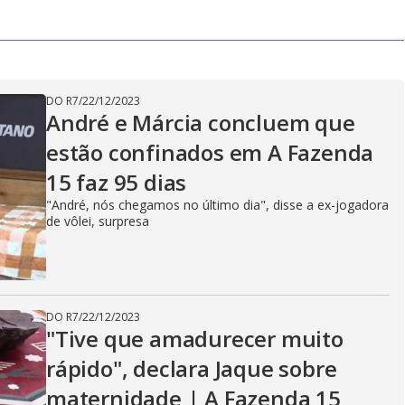
o
g
DO R7
/
22/12/2023
André e Márcia concluem que
estão confinados em A Fazenda
15 faz 95 dias
"André, nós chegamos no último dia", disse a ex-jogadora
de vôlei, surpresa
DO R7
/
22/12/2023
"Tive que amadurecer muito
rápido", declara Jaque sobre
maternidade | A Fazenda 15