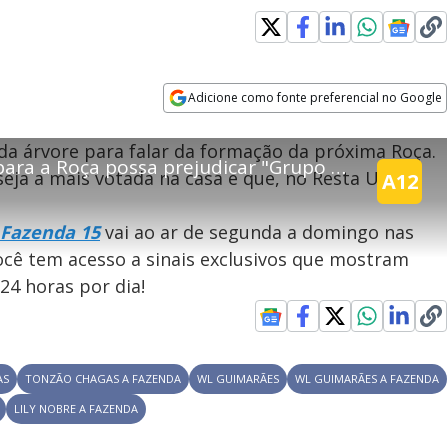
error_outline
Adicione como fonte preferencial no Google
Opens in new window
OK
 da árvore para falar da formação da próxima Roça.
portado pelo seu browser
Lily teme que ida de Nadja para a Roça possa prejudicar "Grupo dos Crias" | A Fazenda 15
C
TED
eja a mais votada na casa e que, no Resta Um,
A12
l
! Algo deu errado
o
 Fazenda 15
vai ao ar de segunda a domingo nas
s
vor, recarregue a página.
e
você tem acesso a sinais exclusivos que mostram
M
24 horas por dia!
o
Recarregar
d
a
l
D
AS
TONZÃO CHAGAS A FAZENDA
WL GUIMARÃES
WL GUIMARÃES A FAZENDA
i
LILY NOBRE A FAZENDA
a
l