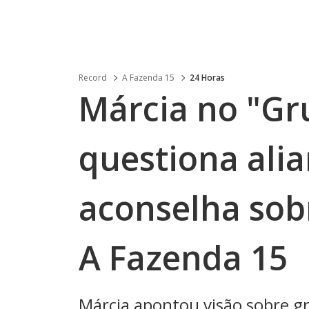
Record
A Fazenda 15
24 Horas
Márcia no "Gr
questiona alia
aconselha sobr
A Fazenda 15
Márcia apontou visão sobre gr