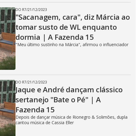
DO R7
/
21/12/2023
"Sacanagem, cara", diz Márcia ao
tomar susto de WL enquanto
dormia | A Fazenda 15
"Meu último sustinho na Márcia", afirmou o influenciador
DO R7
/
21/12/2023
Jaque e André dançam clássico
sertanejo "Bate o Pé" | A
Fazenda 15
Depois de dançar música de Rionegro & Solimões, dupla
cantou música de Cassia Eller