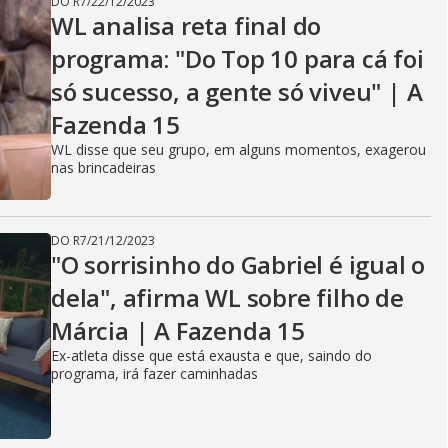
DO R7
/
22/12/2023
WL analisa reta final do
programa: "Do Top 10 para cá foi
só sucesso, a gente só viveu" | A
Fazenda 15
WL disse que seu grupo, em alguns momentos, exagerou
nas brincadeiras
DO R7
/
21/12/2023
"O sorrisinho do Gabriel é igual o
dela", afirma WL sobre filho de
Márcia | A Fazenda 15
Ex-atleta disse que está exausta e que, saindo do
programa, irá fazer caminhadas