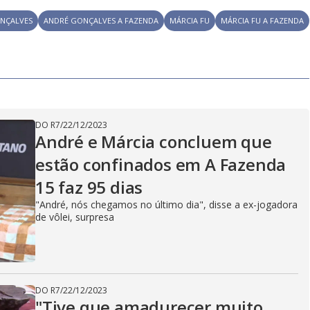
y
e
NÇALVES
ANDRÉ GONÇALVES A FAZENDA
MÁRCIA FU
MÁRCIA FU A FAZENDA
V
i
DO R7
/
22/12/2023
André e Márcia concluem que
estão confinados em A Fazenda
d
15 faz 95 dias
"André, nós chegamos no último dia", disse a ex-jogadora
de vôlei, surpresa
e
o
DO R7
/
22/12/2023
"Tive que amadurecer muito