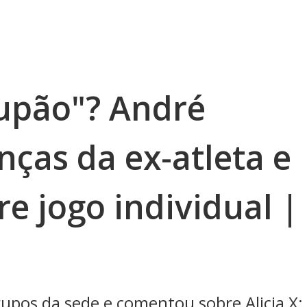
upão"? André
nças da ex-atleta e
e jogo individual |
upos da sede e comentou sobre Alicia X: