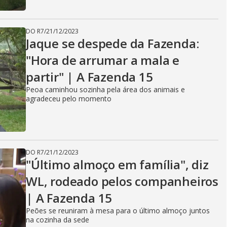
DO R7
/
21/12/2023
Jaque se despede da Fazenda:
"Hora de arrumar a mala e
partir" | A Fazenda 15
Peoa caminhou sozinha pela área dos animais e
agradeceu pelo momento
DO R7
/
21/12/2023
"Último almoço em família", diz
WL, rodeado pelos companheiros
| A Fazenda 15
Peões se reuniram à mesa para o último almoço juntos
na cozinha da sede