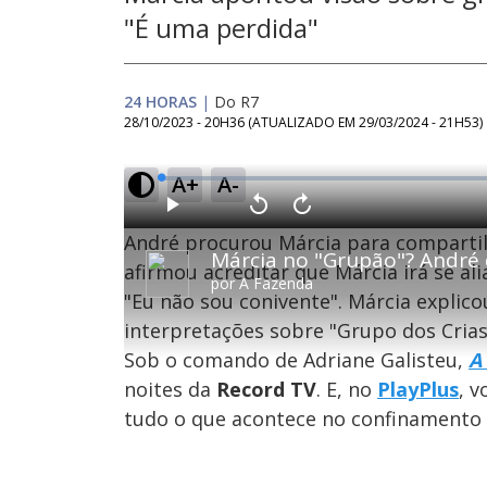
"É uma perdida"
24 HORAS
|
Do R7
28/10/2023 - 20H36
(ATUALIZADO EM
29/03/2024 - 21H53
)
A+
A-
L
o
a
d
P
V
A
e
l
o
v
d
T
André procurou Márcia para compartil
a
l
a
:
h
y
t
n
0
a
ç
i
afirmou acreditar que Márcia irá se ali
%
r
a
por
A Fazenda
s
1
r
"Eu não sou conivente". Márcia explic
i
Oops
0
1
s
0
s
e
s
interpretações sobre "Grupo dos Crias
a
g
e
Por fa
u
g
m
n
u
Sob o comando de Adriane Galisteu,
A
o
d
n
d
o
d
noites da
Record TV
. E, no
PlayPlus
, 
s
o
a
s
l
tudo o que acontece no confinamento 
w
i
n
d
M
o
u