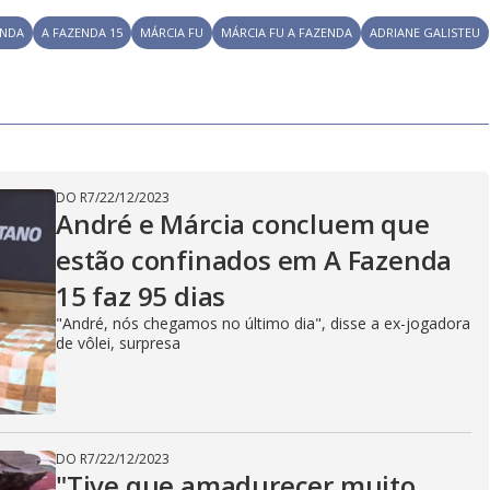
y
e
ENDA
A FAZENDA 15
MÁRCIA FU
MÁRCIA FU A FAZENDA
ADRIANE GALISTEU
V
i
DO R7
/
22/12/2023
André e Márcia concluem que
estão confinados em A Fazenda
d
15 faz 95 dias
"André, nós chegamos no último dia", disse a ex-jogadora
de vôlei, surpresa
e
o
DO R7
/
22/12/2023
"Tive que amadurecer muito