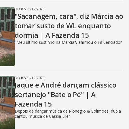
DO R7
/
21/12/2023
"Sacanagem, cara", diz Márcia ao
tomar susto de WL enquanto
dormia | A Fazenda 15
"Meu último sustinho na Márcia", afirmou o influenciador
DO R7
/
21/12/2023
Jaque e André dançam clássico
sertanejo "Bate o Pé" | A
Fazenda 15
Depois de dançar música de Rionegro & Solimões, dupla
cantou música de Cassia Eller