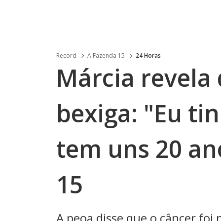
Record
A Fazenda 15
24 Horas
Márcia revela 
bexiga: "Eu ti
tem uns 20 an
15
A peoa disse que o câncer foi