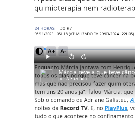
quimioterapia nem radioterap
24 HORAS
|
Do R7
05/11/2023 - 05H18
(ATUALIZADO EM
29/03/2024 - 22H05
)
A+
A-
L
o
a
d
P
V
A
e
l
o
v
d
T
Enquanto Márcia jantava com Henrique
a
l
a
:
h
y
t
n
0
a
ç
i
todos os dias porque teve câncer na be
%
r
a
por
A Fazenda
s
1
r
mas que não precisou fazer quimiotera
i
Oops
0
1
s
0
s
e
s
tem uns 20 anos já", falou Márcia, q
a
g
e
Por fa
u
g
m
n
u
Sob o comando de Adriane Galisteu,
A
o
d
n
d
o
d
noites da
Record TV
. E, no
PlayPlus
, 
s
o
a
s
l
tudo o que acontece no confinamento 
w
i
n
d
M
o
u