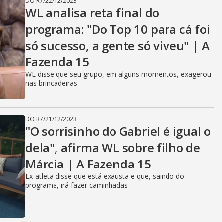
DO R7
/
22/12/2023
WL analisa reta final do
programa: "Do Top 10 para cá foi
só sucesso, a gente só viveu" | A
Fazenda 15
WL disse que seu grupo, em alguns momentos, exagerou
nas brincadeiras
DO R7
/
21/12/2023
"O sorrisinho do Gabriel é igual o
dela", afirma WL sobre filho de
Márcia | A Fazenda 15
Ex-atleta disse que está exausta e que, saindo do
programa, irá fazer caminhadas