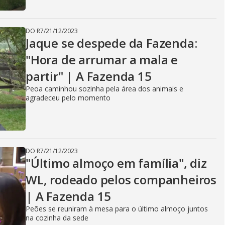
DO R7
/
21/12/2023
Jaque se despede da Fazenda:
"Hora de arrumar a mala e
partir" | A Fazenda 15
Peoa caminhou sozinha pela área dos animais e
agradeceu pelo momento
DO R7
/
21/12/2023
"Último almoço em família", diz
WL, rodeado pelos companheiros
| A Fazenda 15
Peões se reuniram à mesa para o último almoço juntos
na cozinha da sede