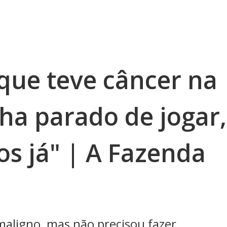
que teve câncer na
nha parado de jogar,
os já" | A Fazenda
 maligno, mas não precisou fazer