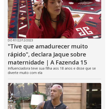
l
o
s
e
b
u
t
t
o
n
.
DO R7
/
22/12/2023
"Tive que amadurecer muito
rápido", declara Jaque sobre
maternidade | A Fazenda 15
Influenciadora teve sua filha aos 18 anos e disse que se
diverte muito com ela