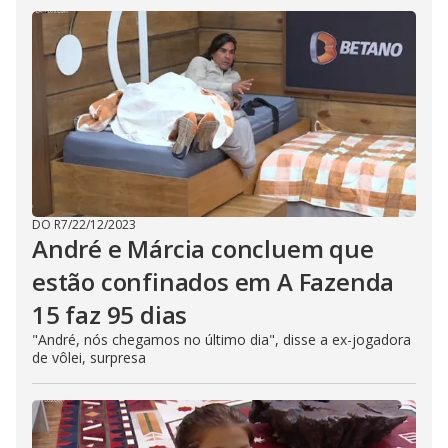
s
i
n
g
t
h
e
E
s
c
a
p
e
k
e
y
DO R7
/
22/12/2023
o
André e Márcia concluem que
r
a
estão confinados em A Fazenda
c
t
15 faz 95 dias
i
v
a
"André, nós chegamos no último dia", disse a ex-jogadora
t
de vôlei, surpresa
i
n
g
t
h
e
c