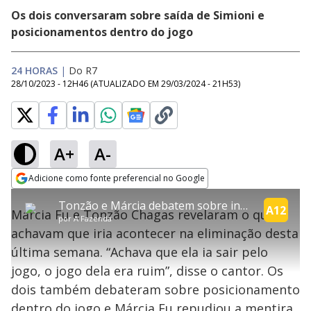
Os dois conversaram sobre saída de Simioni e
posicionamentos dentro do jogo
24 HORAS
|
Do R7
28/10/2023 - 12H46
(ATUALIZADO EM
29/03/2024 - 21H53
)
A+
A-
error_outline
Adicione como fonte preferencial no Google
OK
T
T
Opens in new window
Tonzão e Márcia debatem sobre intenções dentro do jogo e peoa diz: "Não vim aqui para mentir" | A Fazenda 15
h
O vídeo não está disponível ou não é
Oops! Algo deu errado
h
A12
C
Márcia Fu e Tonzão Chagas revelaram o que
i
por
A Fazenda
i
suportado pelo seu browser
s
l
Por favor, recarregue a página.
achavam que iria acontecer na eliminação desta
i
s
Código do Erro:
MEDIA_ERR_SRC_NOT_SUPPORTED
o
s
i
última semana. “Achava que ela ia sair pelo
a
s
Recarregar
s
m
jogo, o jogo dela era ruim”, disse o cantor. Os
e
o
a
d
M
m
dois também debateram sobre posicionamento
a
o
o
l
dentro do jogo e Márcia Fu repudiou a mentira
w