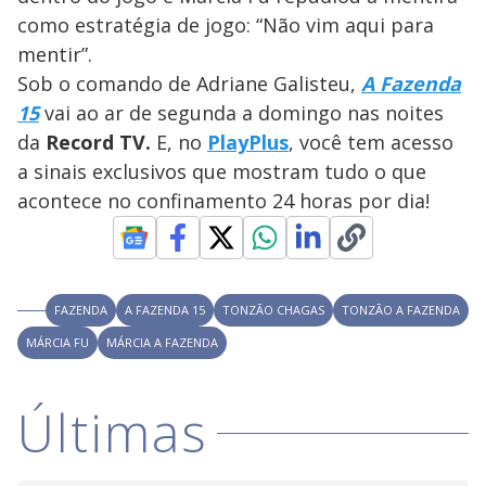
d
d
i
como estratégia de jogo: “Não vim aqui para
a
a
n
l
d
l
mentir”.
o
w
D
w
Sob o comando de Adriane Galisteu,
A Fazenda
i
.
i
n
T
15
vai ao ar de segunda a domingo nas noites
a
h
d
i
da
Record TV.
E, no
PlayPlus
, você tem acesso
l
o
s
o
m
a sinais exclusivos que mostram tudo o que
w
o
g
.
acontece no confinamento 24 horas por dia!
d
a
l
c
a
n
b
e
FAZENDA
A FAZENDA 15
TONZÃO CHAGAS
TONZÃO A FAZENDA
c
l
MÁRCIA FU
MÁRCIA A FAZENDA
o
s
e
d
Últimas
b
y
p
r
e
s