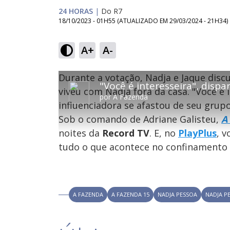
24 HORAS
|
Do R7
18/10/2023 - 01H55
(ATUALIZADO EM
29/03/2024 - 21H34
)
A+
A-
T
T
Durante a votação, Nadja e Jaque disc
O vídeo não está disponível ou não é su
h
h
Código do Erro:
MEDIA_ERR_SRC_NOT_SUPPOR
i
viveu com Nadja fora da casa. "Você é 
i
por
A Fazenda
s
influenciadora se afastou de seu grup
i
s
Oops
s
i
Sob o comando de Adriane Galisteu,
A
a
s
Por fa
m
noites da
Record TV
. E, no
PlayPlus
, 
o
a
d
m
tudo o que acontece no confinamento 
a
o
l
w
d
i
a
n
l
d
o
w
A FAZENDA
A FAZENDA 15
NADJA PESSOA
NADJA P
w
i
.
n
T
h
d
i