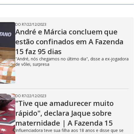
o
g
DO R7
/
22/12/2023
André e Márcia concluem que
estão confinados em A Fazenda
15 faz 95 dias
"André, nós chegamos no último dia", disse a ex-jogadora
de vôlei, surpresa
DO R7
/
22/12/2023
"Tive que amadurecer muito
rápido", declara Jaque sobre
maternidade | A Fazenda 15
Influenciadora teve sua filha aos 18 anos e disse que se