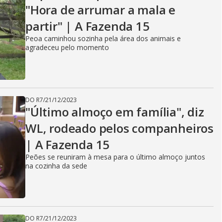
"Hora de arrumar a mala e
partir" | A Fazenda 15
Peoa caminhou sozinha pela área dos animais e
agradeceu pelo momento
DO R7
/
21/12/2023
"Último almoço em família", diz
WL, rodeado pelos companheiros
| A Fazenda 15
Peões se reuniram à mesa para o último almoço juntos
na cozinha da sede
DO R7
/
21/12/2023