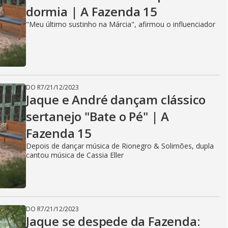
dormia | A Fazenda 15
"Meu último sustinho na Márcia", afirmou o influenciador
DO R7
/
21/12/2023
Jaque e André dançam clássico
sertanejo "Bate o Pé" | A
Fazenda 15
Depois de dançar música de Rionegro & Solimões, dupla
cantou música de Cassia Eller
DO R7
/
21/12/2023
Jaque se despede da Fazenda: