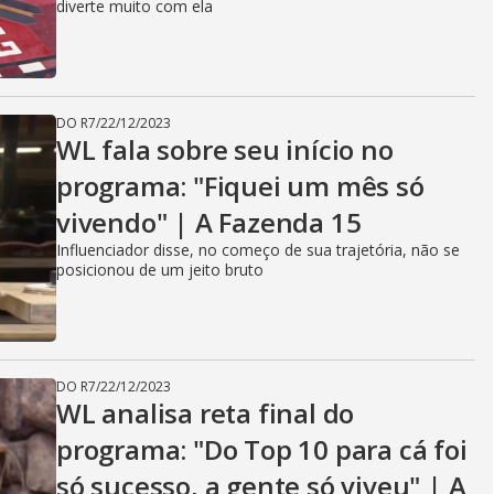
diverte muito com ela
DO R7
/
22/12/2023
WL fala sobre seu início no
programa: "Fiquei um mês só
vivendo" | A Fazenda 15
Influenciador disse, no começo de sua trajetória, não se
posicionou de um jeito bruto
DO R7
/
22/12/2023
WL analisa reta final do
programa: "Do Top 10 para cá foi
só sucesso, a gente só viveu" | A