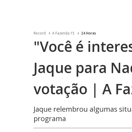
Record
A Fazenda 15
24 Horas
"Você é intere
Jaque para Na
votação | A F
Jaque relembrou algumas situ
programa