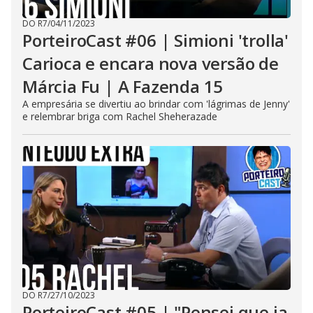
DO R7
/
04/11/2023
PorteiroCast #06 | Simioni 'trolla'
Carioca e encara nova versão de
Márcia Fu | A Fazenda 15
A empresária se divertiu ao brindar com 'lágrimas de Jenny'
e relembrar briga com Rachel Sheherazade
DO R7
/
27/10/2023
PorteiroCast #05 | "Pensei que ia