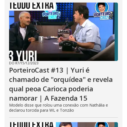
e
c
l
o
s
e
b
u
t
t
o
n
.
DO R7
/
15/12/2023
PorteiroCast #13 | Yuri é
chamado de "orquídea" e revela
qual peoa Carioca poderia
namorar | A Fazenda 15
Modelo disse que rolou uma conexão com Nathália e
declarou torcida para WL e Tonzão