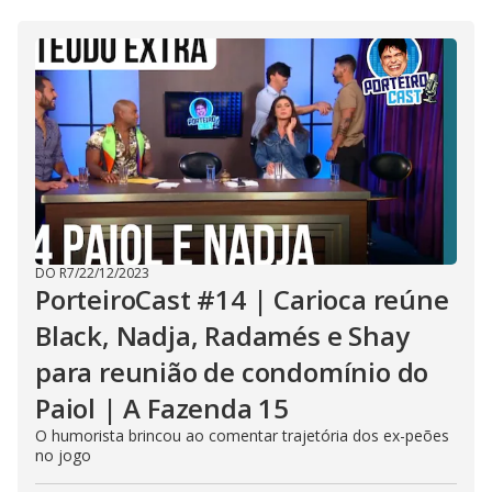
e
s
s
i
n
g
t
h
e
E
s
c
a
p
e
k
e
y
DO R7
/
22/12/2023
o
PorteiroCast #14 | Carioca reúne
r
a
Black, Nadja, Radamés e Shay
c
t
para reunião de condomínio do
i
v
a
Paiol | A Fazenda 15
t
i
O humorista brincou ao comentar trajetória dos ex-peões
n
no jogo
g
t
h