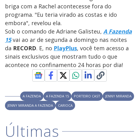
s
l
briga com a Rachel acontecesse fora do
w
y
i
programa. "Eu teria virado as costas e ido
n
d
embora", revelou ela.
M
o
V
u
w
d
Sob o comando de Adriane Galisteu,
A Fazenda
o
.
T
15
vai ao ar de segunda a domingo nas noites
h
i
i
da
RECORD
. E, no
PlayPlus
, você tem acesso a
s
m
sinais exclusivos que mostram tudo o que
o
acontece no confinamento 24 horas por dia!
d
d
a
l
c
a
e
n
b
e
A FAZENDA
A FAZENDA 15
PORTEIRO CAST
JENNY MIRANDA
c
o
l
JENNY MIRANDA A FAZENDA
CARIOCA
o
s
e
d
Últimas
b
y
p
r