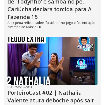
de 'Todynho' e samba no pé,
Cariúcha declara torcida para A
Fazenda 15
A ex-peoa refletiu sobre 'falsidade' no jogo e fez imitação
divertida de Márcia Fu
DO R7
/
06/10/2023
PorteiroCast #02 | Nathalia
Valente atura deboche após sair