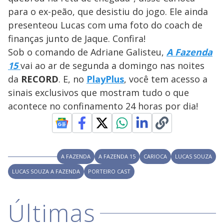
d
d
i
para o ex-peão, que desistiu do jogo. Ele ainda
a
a
n
l
d
l
presenteou Lucas com uma foto do coach de
o
w
D
w
finanças junto de Jaque. Confira!
i
.
i
n
T
Sob o comando de Adriane Galisteu,
A Fazenda
a
h
d
i
15
vai ao ar de segunda a domingo nas noites
l
o
s
o
m
da
RECORD
. E, no
PlayPlus
, você tem acesso a
w
o
g
.
sinais exclusivos que mostram tudo o que
d
a
acontece no confinamento 24 horas por dia!
l
c
a
n
b
e
c
l
A FAZENDA
A FAZENDA 15
CARIOCA
LUCAS SOUZA
o
s
LUCAS SOUZA A FAZENDA
PORTEIRO CAST
e
d
b
y
Últimas
p
r
e
s