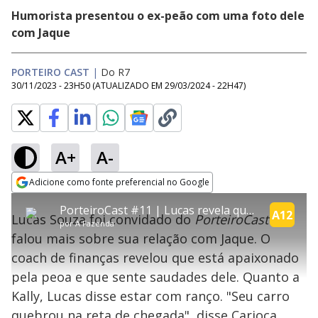
Humorista presentou o ex-peão com uma foto dele
com Jaque
PORTEIRO CAST
|
Do R7
30/11/2023 - 23H50
(ATUALIZADO EM
29/03/2024 - 22H47
)
A+
A-
error_outline
Adicione como fonte preferencial no Google
OK
T
T
Opens in new window
PorteiroCast #11 | Lucas revela que está apaixonado por Jaque e recebe presente de Carioca | A Fazenda 15
h
O vídeo não está disponível ou não é
Oops! Algo deu errado
h
A12
C
Lucas Souza foi convidado do
PorteiroCast
e
i
por
A Fazenda
i
suportado pelo seu browser
s
l
Por favor, recarregue a página.
falou mais sobre sua relação com Jaque. O
i
s
Código do Erro:
MEDIA_ERR_SRC_NOT_SUPPORTED
o
s
i
coach de finanças revelou que está apaixonado
a
s
Recarregar
s
m
pela peoa e que sente saudades dele. Quanto a
e
o
a
d
M
m
Kally, Lucas disse estar com ranço. "Seu carro
a
o
o
l
quebrou na reta de chegada", disse Carioca
w