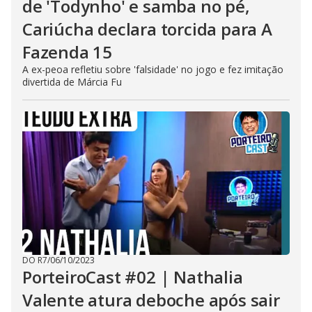
de 'Todynho' e samba no pé,
Cariúcha declara torcida para A
Fazenda 15
A ex-peoa refletiu sobre 'falsidade' no jogo e fez imitação
divertida de Márcia Fu
DO R7
/
06/10/2023
PorteiroCast #02 | Nathalia
Valente atura deboche após sair