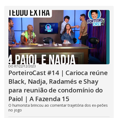
s
i
n
g
t
h
e
E
s
c
a
p
e
k
e
y
o
DO R7
/
22/12/2023
r
a
PorteiroCast #14 | Carioca reúne
c
t
Black, Nadja, Radamés e Shay
i
v
para reunião de condomínio do
a
t
i
Paiol | A Fazenda 15
n
g
O humorista brincou ao comentar trajetória dos ex-peões
t
no jogo
h
e
c