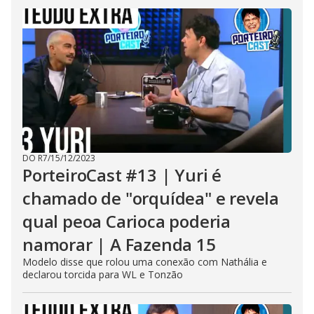
l
o
s
e
b
u
t
t
o
n
.
DO R7
/
15/12/2023
PorteiroCast #13 | Yuri é
chamado de "orquídea" e revela
qual peoa Carioca poderia
namorar | A Fazenda 15
Modelo disse que rolou uma conexão com Nathália e
declarou torcida para WL e Tonzão