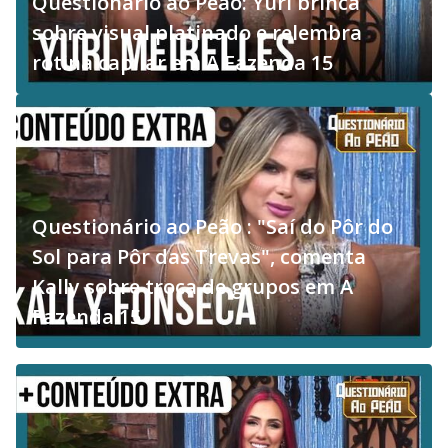
Questionário ao Peão: Yuri brinca
sobre visual platinado e relembra
rotina capilar em A Fazenda 15
Questionário ao Peão : "Saí do Pôr do
Sol para Pôr das Trevas", comenta
Kally sobre troca de grupos em A
Fazenda 15