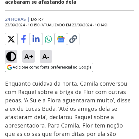
acabaram se afastando dela
24 HORAS
|
Do R7
23/09/2024 - 10H50
(ATUALIZADO EM
23/09/2024 - 10H49
)
A+
A-
Loaded
:
36.70%
Adicione como fonte preferencial no Google
Ativar
Som
Opens in new window
Enquanto cuidava da horta, Camila conversou
com Raquel sobre a briga de Flor com outras
peoas. ‘A Su e a Flora aguentaram muito’, disse
a ex de Lucas Buda. ‘Até os amigos dela se
afastaram dela’, declarou Raquel sobre a
apresentadora. Para Camila, Flor tem noção
que as coisas que foram ditas por ela são