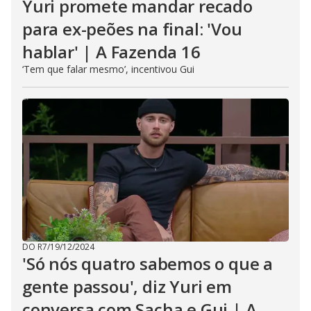
Yuri promete mandar recado
para ex-peões na final: 'Vou
hablar' | A Fazenda 16
‘Tem que falar mesmo’, incentivou Gui
DO R7
/
19/12/2024
'Só nós quatro sabemos o que a
gente passou', diz Yuri em
conversa com Sacha e Gui | A