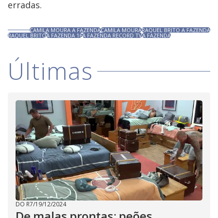
erradas.
CAMILA MOURA A FAZENDA
CAMILA MOURA
RAQUEL BRITO A FAZENDA
RAQUEL BRITO
A FAZENDA 16
A FAZENDA RECORD TV
A FAZENDA
Últimas
DO R7
/
19/12/2024
De malas prontas: peões