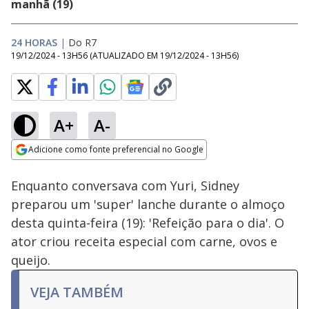
manhã (19)
24 HORAS
|
Do R7
19/12/2024 - 13H56
(ATUALIZADO EM
19/12/2024 - 13H56
)
A+
A-
Loaded
:
43.54%
Adicione como fonte preferencial no Google
Subtitles
Ativar
Som
Opens in new window
Enquanto conversava com Yuri, Sidney
preparou um 'super' lanche durante o almoço
desta quinta-feira (19): 'Refeição para o dia'. O
ator criou receita especial com carne, ovos e
queijo.
VEJA TAMBÉM