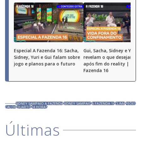
Especial A Fazenda 16: Sacha,
Gui, Sacha, Sidney e Yuri
Sidney, Yuri e Gui falam sobre
revelam o que desejam fa
jogo e planos para o futuro
após fim do reality | Espe
Fazenda 16
SIDNEY SAMPAIO A FAZENDA
SIDNEY SAMPAIO
A FAZENDA 16
CLIMA
PEÕES
CALOR
QUARTO
24 HORAS
Últimas