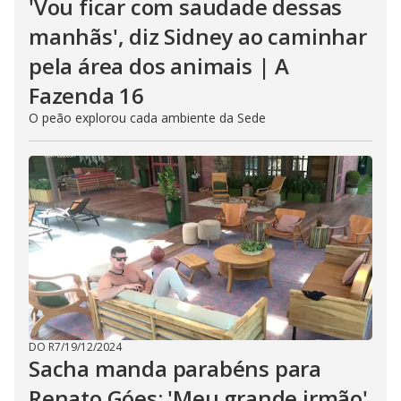
'Vou ficar com saudade dessas
manhãs', diz Sidney ao caminhar
pela área dos animais | A
Fazenda 16
O peão explorou cada ambiente da Sede
DO R7
/
19/12/2024
Sacha manda parabéns para
Renato Góes: 'Meu grande irmão'