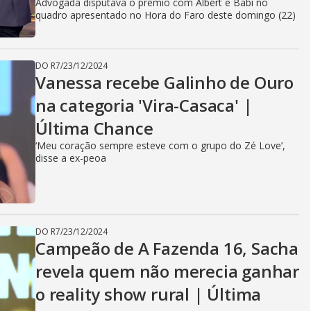
Advogada disputava o prêmio com Albert e Babi no
quadro apresentado no Hora do Faro deste domingo (22)
DO R7
/
23/12/2024
Vanessa recebe Galinho de Ouro
na categoria 'Vira-Casaca' |
Última Chance
‘Meu coração sempre esteve com o grupo do Zé Love’,
disse a ex-peoa
DO R7
/
23/12/2024
Campeão de A Fazenda 16, Sacha
revela quem não merecia ganhar
o reality show rural | Última