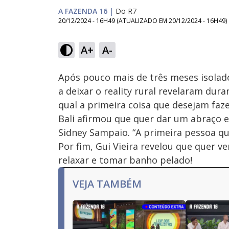
A FAZENDA 16
|
Do R7
20/12/2024 - 16H49
(ATUALIZADO EM
20/12/2024 - 16H49
)
Loaded
:
56.59%
A+
A-
Ativar
Som
Após pouco mais de três meses isolado
a deixar o reality rural revelaram dur
qual a primeira coisa que desejam faz
Bali afirmou que quer dar um abraço e
Sidney Sampaio. “A primeira pessoa qu
Por fim, Gui Vieira revelou que quer v
relaxar e tomar banho pelado!
VEJA TAMBÉM