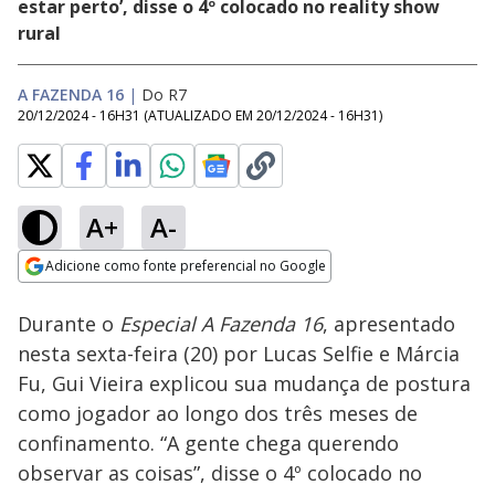
estar perto’, disse o 4º colocado no reality show
rural
A FAZENDA 16
|
Do R7
20/12/2024 - 16H31
(ATUALIZADO EM
20/12/2024 - 16H31
)
A+
A-
Loaded
:
67.44%
Adicione como fonte preferencial no Google
Ativar
Som
Opens in new window
Durante o
Especial A Fazenda 16
, apresentado
nesta sexta-feira (20) por Lucas Selfie e Márcia
Fu, Gui Vieira explicou sua mudança de postura
como jogador ao longo dos três meses de
confinamento. “A gente chega querendo
observar as coisas”, disse o 4º colocado no