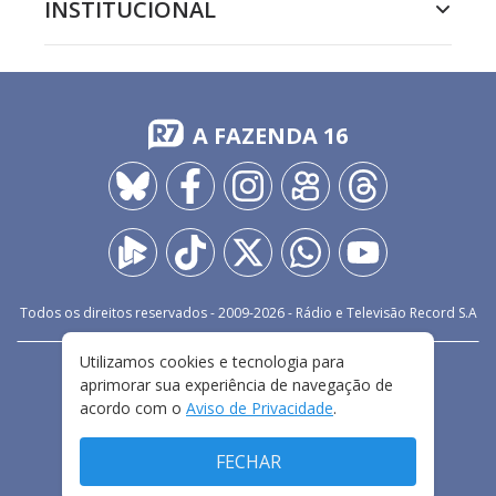
INSTITUCIONAL
A FAZENDA 16
Todos os direitos reservados - 2009-
2026
- Rádio e Televisão Record S.A
Utilizamos cookies e tecnologia para
CARREIRA
FALE CONOSCO
PRIVACIDADE
aprimorar sua experiência de navegação de
TERMOS E CONDIÇÕES DE USO
acordo com o
Aviso de Privacidade
.
FECHAR