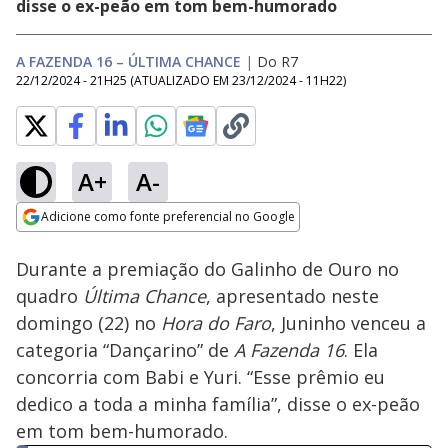
disse o ex-peão em tom bem-humorado
A FAZENDA 16 – ÚLTIMA CHANCE
|
Do R7
22/12/2024 - 21H25
(ATUALIZADO EM
23/12/2024 - 11H22
)
A+
A-
Loaded
:
23.68%
Adicione como fonte preferencial no Google
Ativar
Som
Opens in new window
Durante a premiação do Galinho de Ouro no
quadro
Última Chance
, apresentado neste
domingo (22) no
Hora do Faro
, Juninho venceu a
categoria “Dançarino” de
A Fazenda 16
. Ela
concorria com Babi e Yuri. “Esse prêmio eu
dedico a toda a minha família”, disse o ex-peão
em tom bem-humorado.