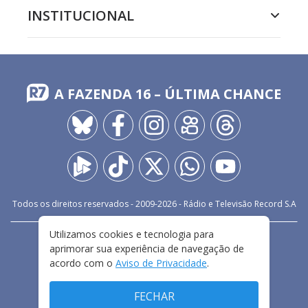
INSTITUCIONAL
A FAZENDA 16 – ÚLTIMA CHANCE
Todos os direitos reservados - 2009-
2026
- Rádio e Televisão Record S.A
Utilizamos cookies e tecnologia para
CARREIRA
FALE CONOSCO
PRIVACIDADE
aprimorar sua experiência de navegação de
TERMOS E CONDIÇÕES DE USO
acordo com o
Aviso de Privacidade
.
FECHAR