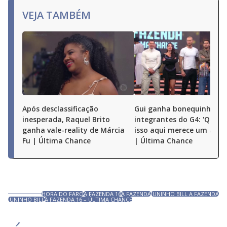
VEJA TAMBÉM
Após desclassificação
Gui ganha bonequinhos d
inesperada, Raquel Brito
integrantes do G4: 'Quem
ganha vale-reality de Márcia
isso aqui merece um aum
Fu | Última Chance
| Última Chance
HORA DO FARO
A FAZENDA 16
A FAZENDA
JUNINHO BILL A FAZENDA
JUNINHO BILL
A FAZENDA 16 – ÚLTIMA CHANCE