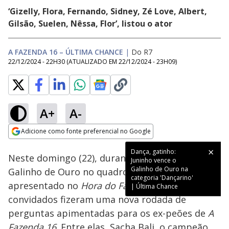
‘Gizelly, Flora, Fernando, Sidney, Zé Love, Albert,
Gilsão, Suelen, Nêssa, Flor’, listou o ator
A FAZENDA 16 – ÚLTIMA CHANCE
|
Do R7
22/12/2024 - 22H30
(ATUALIZADO EM
22/12/2024 - 23H09
)
A+
A-
Loaded
:
19.19%
Adicione como fonte preferencial no Google
Ativar
Som
Opens in new window
Dança, gatinho:
Neste domingo (22), durante a premiação do
Juninho vence o
Galinho de Ouro na
Galinho de Ouro no quadro
Última Chance
,
categoria 'Dançarino'
apresentado no
Hora do Faro
, os jornalistas
| Última Chance
convidados fizeram uma nova rodada de
perguntas apimentadas para os ex-peões de
A
Fazenda 16
. Entre elas, Sacha Bali, o campeão