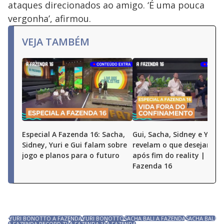
ataques direcionados ao amigo. ‘É uma pouca
vergonha’, afirmou.
VEJA TAMBÉM
Especial A Fazenda 16: Sacha,
Gui, Sacha, Sidney e Yuri
Sidney, Yuri e Gui falam sobre
revelam o que desejam fa
jogo e planos para o futuro
após fim do reality | Espe
Fazenda 16
YURI BONOTTO A FAZENDA
YURI BONOTTO
SACHA BALI A FAZENDA
SACHA BALI
A FAZENDA RECORD TV
A FAZENDA 16
A FAZENDA