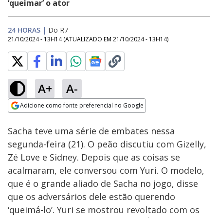
‘queimar’ o ator
24 HORAS
|
Do R7
21/10/2024 - 13H14
(ATUALIZADO EM
21/10/2024 - 13H14
)
A+
A-
Loaded
:
22.59%
Adicione como fonte preferencial no Google
Ativar
Som
Opens in new window
Sacha teve uma série de embates nessa
segunda-feira (21). O peão discutiu com Gizelly,
Zé Love e Sidney. Depois que as coisas se
acalmaram, ele conversou com Yuri. O modelo,
que é o grande aliado de Sacha no jogo, disse
que os adversários dele estão querendo
‘queimá-lo’. Yuri se mostrou revoltado com os