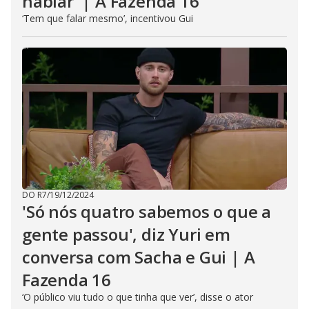
hablar' | A Fazenda 16
‘Tem que falar mesmo’, incentivou Gui
DO R7
/
19/12/2024
'Só nós quatro sabemos o que a
gente passou', diz Yuri em
conversa com Sacha e Gui | A
Fazenda 16
‘O público viu tudo o que tinha que ver’, disse o ator