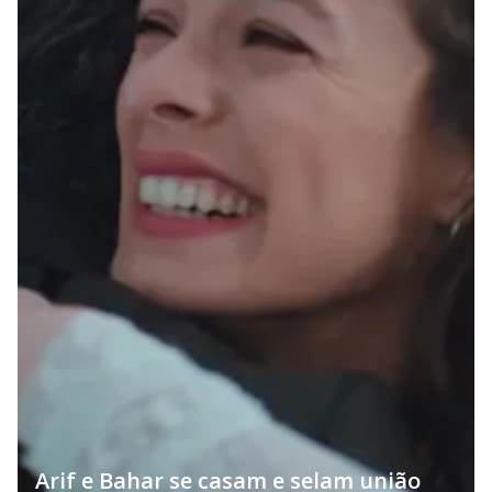
Arif e Bahar se casam e selam união