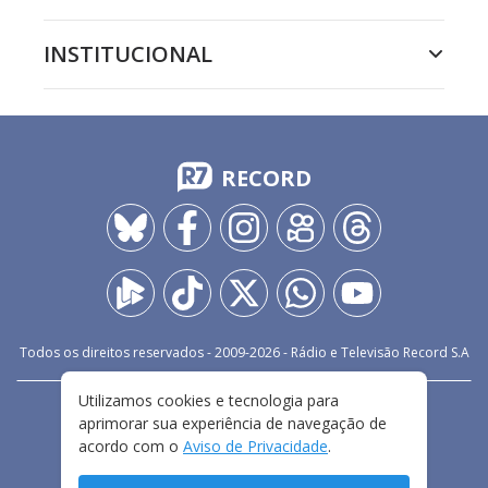
INSTITUCIONAL
RECORD
Todos os direitos reservados - 2009-
2026
- Rádio e Televisão Record S.A
Utilizamos cookies e tecnologia para
CARREIRA
FALE CONOSCO
PRIVACIDADE
aprimorar sua experiência de navegação de
TERMOS E CONDIÇÕES DE USO
acordo com o
Aviso de Privacidade
.