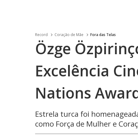
Record
Coração de Mãe
Fora das Telas
Özge Özpirinç
Excelência Ci
Nations Award,
Estrela turca foi homenagead
como Força de Mulher e Cora