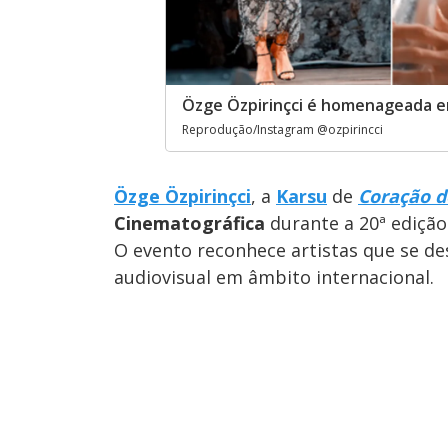
Özge Özpirinçci é homenageada e
Reprodução/Instagram @ozpirincci
Özge Özpirinçci
, a
Karsu
de
Coração 
Cinematográfica
durante a 20ª ediçã
O evento reconhece artistas que se d
audiovisual em âmbito internacional.