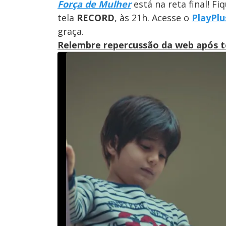
Força de Mulher
está na reta final! F
tela
RECORD
, às 21h. Acesse o
PlayPl
graça.
Relembre repercussão da web após te