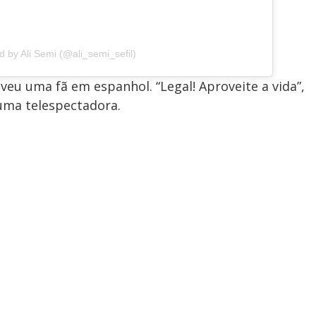
d by Ali Semi (@ali_semi_sefil)
veu uma fã em espanhol. “Legal! Aproveite a vida”,
 uma telespectadora.