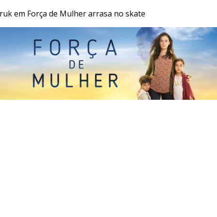
oruk em Força de Mulher arrasa no skate
JR 24H
RECORD
RECORD NEWS