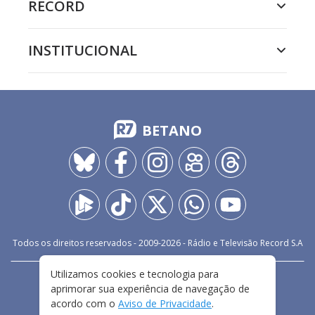
RECORD
INSTITUCIONAL
BETANO
Todos os direitos reservados - 2009-
2026
- Rádio e Televisão Record S.A
Utilizamos cookies e tecnologia para
CARREIRA
FALE CONOSCO
PRIVACIDADE
aprimorar sua experiência de navegação de
TERMOS E CONDIÇÕES DE USO
acordo com o
Aviso de Privacidade
.