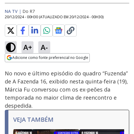
NA TV
|
Do R7
20/12/2024 - 00H30
(ATUALIZADO EM
20/12/2024 - 00H30
)
A+
A-
Loaded
:
18.19%
Adicione como fonte preferencial no Google
Ativar
Som
Opens in new window
No novo e último episódio do quadro “Fuzenda”
de A Fazenda 16, exibido nesta quinta-feira (19),
Márcia Fu conversou com os ex-peões da
temporada no maior clima de reencontro e
despedida.
VEJA TAMBÉM