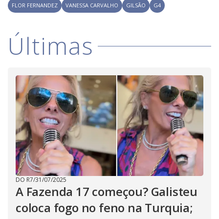
FLOR FERNANDEZ
VANESSA CARVALHO
GILSÃO
G4
Últimas
DO R7
/
31/07/2025
A Fazenda 17 começou? Galisteu
coloca fogo no feno na Turquia;