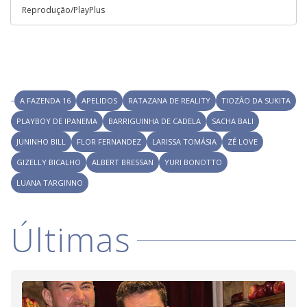
Reprodução/PlayPlus
A FAZENDA 16
APELIDOS
RATAZANA DE REALITY
TIOZÃO DA SUKITA
PLAYBOY DE IPANEMA
BARRIGUINHA DE CADELA
SACHA BALI
JUNINHO BILL
FLOR FERNANDEZ
LARISSA TOMÁSIA
ZÉ LOVE
GIZELLY BICALHO
ALBERT BRESSAN
YURI BONOTTO
LUANA TARGINNO
Últimas