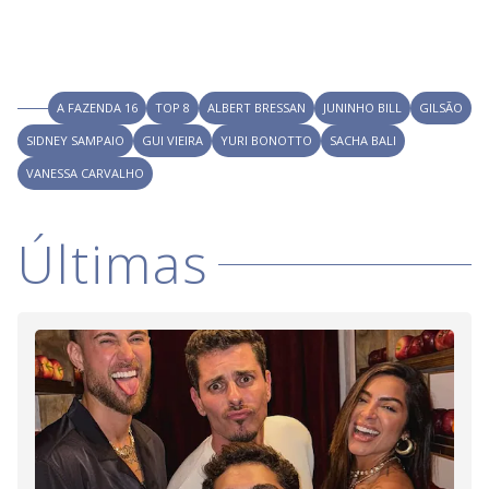
A FAZENDA 16
TOP 8
ALBERT BRESSAN
JUNINHO BILL
GILSÃO
SIDNEY SAMPAIO
GUI VIEIRA
YURI BONOTTO
SACHA BALI
VANESSA CARVALHO
Últimas