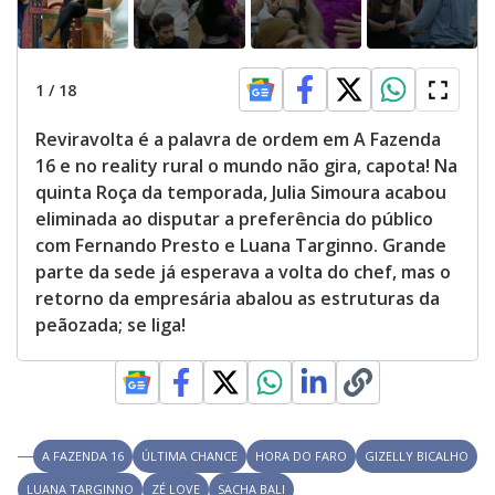
1
/
18
Reviravolta é a palavra de ordem em A Fazenda
16 e no reality rural o mundo não gira, capota! Na
quinta Roça da temporada, Julia Simoura acabou
eliminada ao disputar a preferência do público
com Fernando Presto e Luana Targinno. Grande
parte da sede já esperava a volta do chef, mas o
retorno da empresária abalou as estruturas da
peãozada; se liga!
A FAZENDA 16
ÚLTIMA CHANCE
HORA DO FARO
GIZELLY BICALHO
LUANA TARGINNO
ZÉ LOVE
SACHA BALI