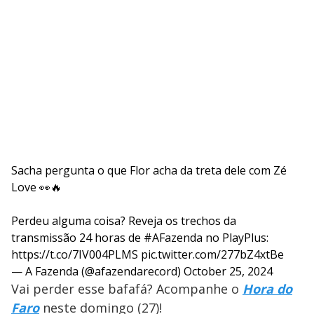
Sacha pergunta o que Flor acha da treta dele com Zé
Love 👀🔥
Perdeu alguma coisa? Reveja os trechos da
transmissão 24 horas de
#AFazenda
no PlayPlus:
https://t.co/7IV004PLMS
pic.twitter.com/277bZ4xtBe
— A Fazenda (@afazendarecord)
October 25, 2024
Vai perder esse bafafá? Acompanhe o
Hora do
Faro
neste domingo (27)!