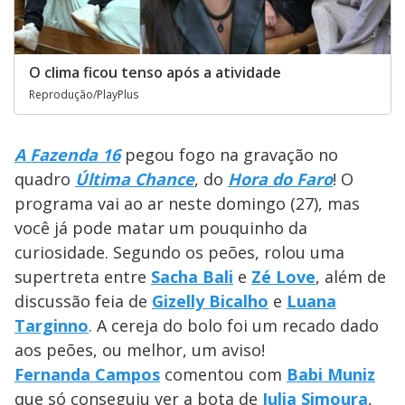
O clima ficou tenso após a atividade
Reprodução/PlayPlus
A Fazenda 16
pegou fogo na gravação no
quadro
Última Chance
, do
Hora do Faro
! O
programa vai ao ar neste domingo (27), mas
você já pode matar um pouquinho da
curiosidade. Segundo os peões, rolou uma
supertreta entre
Sacha Bali
e
Zé Love
, além de
discussão feia de
Gizelly Bicalho
e
Luana
Targinno
. A cereja do bolo foi um recado dado
aos peões, ou melhor, um aviso!
Fernanda Campos
comentou com
Babi Muniz
que só conseguiu ver a bota de
Julia Simoura
,