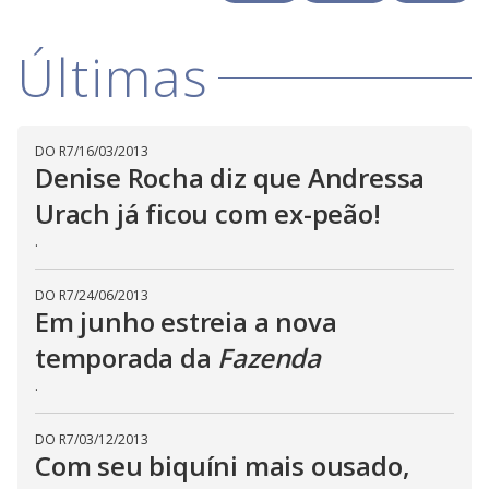
y
d
M
o
V
u
w
d
Últimas
o
.
T
h
i
i
s
m
DO R7
/
16/03/2013
o
d
d
Denise Rocha diz que Andressa
a
l
Urach já ficou com ex-peão!
c
a
e
.
n
b
e
c
DO R7
/
24/06/2013
o
l
Em junho estreia a nova
o
s
temporada da
Fazenda
e
d
b
.
y
p
r
DO R7
/
03/12/2013
e
Com seu biquíni mais ousado,
s
s
i