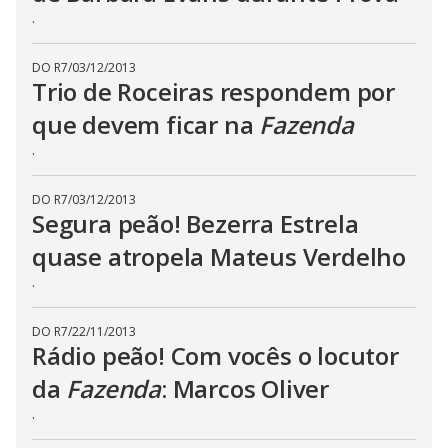
s
.
e
b
u
DO R7
/
03/12/2013
t
Trio de Roceiras respondem por
t
o
n
que devem ficar na
Fazenda
.
.
DO R7
/
03/12/2013
Segura peão! Bezerra Estrela
quase atropela Mateus Verdelho
.
DO R7
/
22/11/2013
Rádio peão! Com vocês o locutor
da
Fazenda
: Marcos Oliver
.