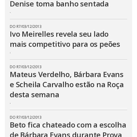
Denise toma banho sentada
n
g
.
t
h
e
E
DO R7
/
03/12/2013
s
Ivo Meirelles revela seu lado
c
a
mais competitivo para os peões
p
e
.
k
e
y
o
DO R7
/
03/12/2013
r
Mateus Verdelho, Bárbara Evans
a
c
t
e Scheila Carvalho estão na Roça
i
v
desta semana
a
t
.
i
n
g
t
DO R7
/
03/12/2013
h
Beto fica chateado com a escolha
e
c
de Bárbara Evans durante Prova
l
o