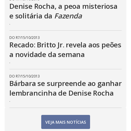
Denise Rocha, a peoa misteriosa
e solitária da
Fazenda
.
DO R7
/
15/10/2013
Recado: Britto Jr. revela aos peões
a novidade da semana
.
DO R7
/
15/10/2013
Bárbara se surpreende ao ganhar
lembrancinha de Denise Rocha
.
VEJA MAIS NOTÍCIAS