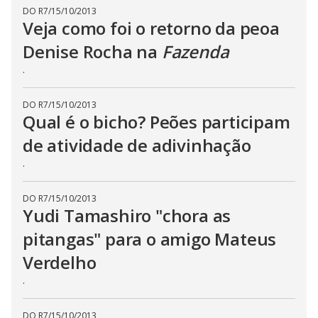
DO R7
/
15/10/2013
Veja como foi o retorno da peoa
Denise Rocha na
Fazenda
.
DO R7
/
15/10/2013
Qual é o bicho? Peões participam
de atividade de adivinhação
.
DO R7
/
15/10/2013
Yudi Tamashiro "chora as
pitangas" para o amigo Mateus
Verdelho
.
DO R7
/
15/10/2013