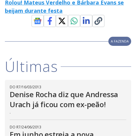
Rolou! Mateus Verdelho e Bárbara Evans se
w
y
i
beijam durante festa
n
d
M
o
V
u
w
d
o
.
T
h
i
A FAZENDA
i
s
m
o
d
d
Últimas
a
l
c
a
e
n
b
DO R7
/
16/03/2013
e
Denise Rocha diz que Andressa
c
o
l
o
Urach já ficou com ex-peão!
s
e
.
d
b
y
p
DO R7
/
24/06/2013
r
Em junho estreia a nova
e