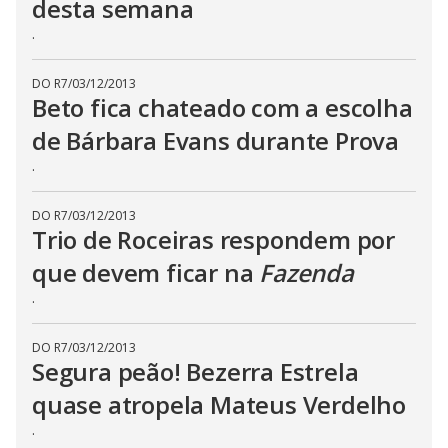
desta semana
c
l
.
o
s
e
b
DO R7
/
03/12/2013
u
Beto fica chateado com a escolha
t
t
de Bárbara Evans durante Prova
o
n
.
.
DO R7
/
03/12/2013
Trio de Roceiras respondem por
que devem ficar na
Fazenda
.
DO R7
/
03/12/2013
Segura peão! Bezerra Estrela
quase atropela Mateus Verdelho
.