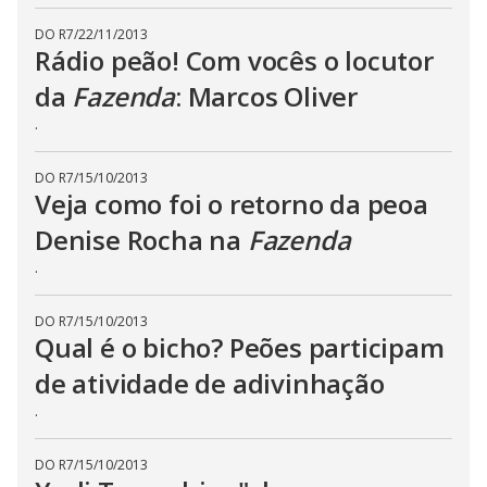
DO R7
/
22/11/2013
Rádio peão! Com vocês o locutor
da
Fazenda
: Marcos Oliver
.
DO R7
/
15/10/2013
Veja como foi o retorno da peoa
Denise Rocha na
Fazenda
.
DO R7
/
15/10/2013
Qual é o bicho? Peões participam
de atividade de adivinhação
.
DO R7
/
15/10/2013