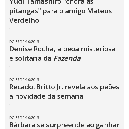
Yudi Tamashiro "chora as
pitangas" para o amigo Mateus
Verdelho
.
DO R7
/
15/10/2013
Denise Rocha, a peoa misteriosa
e solitária da
Fazenda
.
DO R7
/
15/10/2013
Recado: Britto Jr. revela aos peões
a novidade da semana
.
DO R7
/
15/10/2013
Bárbara se surpreende ao ganhar