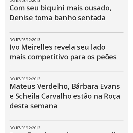
DO R7
/
03/12/2013
s
Com seu biquíni mais ousado,
e
b
Denise toma banho sentada
u
t
.
t
o
n
.
DO R7
/
03/12/2013
Ivo Meirelles revela seu lado
mais competitivo para os peões
.
DO R7
/
03/12/2013
Mateus Verdelho, Bárbara Evans
e Scheila Carvalho estão na Roça
desta semana
.
DO R7
/
03/12/2013