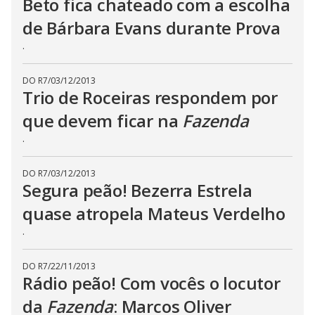
Beto fica chateado com a escolha
de Bárbara Evans durante Prova
.
DO R7
/
03/12/2013
Trio de Roceiras respondem por
que devem ficar na
Fazenda
.
DO R7
/
03/12/2013
Segura peão! Bezerra Estrela
quase atropela Mateus Verdelho
.
DO R7
/
22/11/2013
Rádio peão! Com vocês o locutor
da
Fazenda
: Marcos Oliver