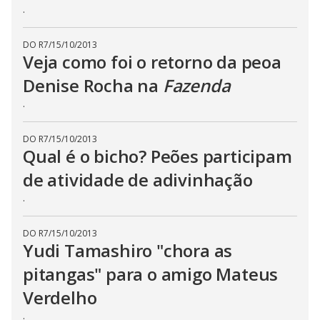
.
DO R7
/
15/10/2013
Veja como foi o retorno da peoa
Denise Rocha na
Fazenda
.
DO R7
/
15/10/2013
Qual é o bicho? Peões participam
de atividade de adivinhação
.
DO R7
/
15/10/2013
Yudi Tamashiro "chora as
pitangas" para o amigo Mateus
Verdelho
.