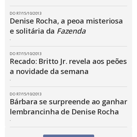
DO R7
/
15/10/2013
Denise Rocha, a peoa misteriosa
e solitária da
Fazenda
.
DO R7
/
15/10/2013
Recado: Britto Jr. revela aos peões
a novidade da semana
.
DO R7
/
15/10/2013
Bárbara se surpreende ao ganhar
lembrancinha de Denise Rocha
.