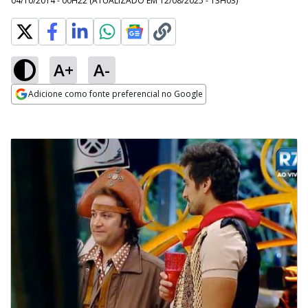
04/10/2014 - 00H22
(ATUALIZADO EM
12/08/2025 - 13H03
)
A+
A-
Adicione como fonte preferencial no Google
Opens in new window