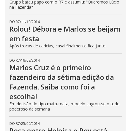
Grupo bateu papo com o R7 e assumiu: "Queremos Lúcio
na Fazenda"
DO R7
/
11/10/2014
Rolou! Débora e Marlos se beijam
em festa
Após trocas de carícias, casal finalmente fica junto
DO R7
/
19/09/2014
Marlos Cruz é o primeiro
fazendeiro da sétima edição da
Fazenda. Saiba como foi a
escolha!
Em decisão do tipo mata-mata, modelo sagrou-se o todo
poderoso da semana
DO R7
/
25/09/2014
Roça entre Heloisa e Roy está