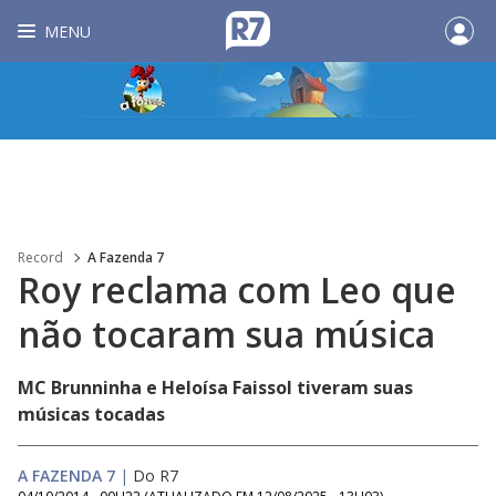
MENU
Record
A Fazenda 7
Roy reclama com Leo que
não tocaram sua música
MC Brunninha e Heloísa Faissol tiveram suas
músicas tocadas
A FAZENDA 7
|
Do R7