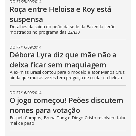
DO R7
/
25/09/2014
Roça entre Heloisa e Roy está
suspensa
Detalhes da saída do peão da sede da Fazenda serão
mostrados no programa das 22h30
DO R7
/
16/09/2014
Débora Lyra diz que mãe não a
deixa ficar sem maquiagem
A ex-miss Brasil contou para o modelo e ator Marlos Cruz
ainda que muitas vezes tem preguiça de cuidar da beleza
DO R7
/
16/09/2014
O jogo começou! Peões discutem
nomes para votação
Felipeh Campos, Bruna Tang e Diego Cristo resolvem falar
mal de peão