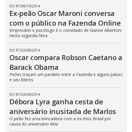
t
h
DO R7
/
06/10/2014
e
Ex-peão Oscar Maroni conversa
E
s
com o público na Fazenda Online
c
a
Empresário e psicólogo é o convidado de Gianne Albertoni
p
e
nesta segunda-feira
k
e
y
DO R7
/
22/09/2014
o
Oscar compara Robson Caetano a
r
a
c
Barack Obama
t
i
Peões traçam um paralelo entre a Fazenda e alguns países
v
e seu líderes
a
t
i
n
DO R7
/
26/09/2014
g
Débora Lyra ganha cesta de
t
h
aniversário inusitada de Marlos
e
c
l
O peão fez uma brincadeira com a ex-miss Brasil por
o
causa do aniversário dela
s
e