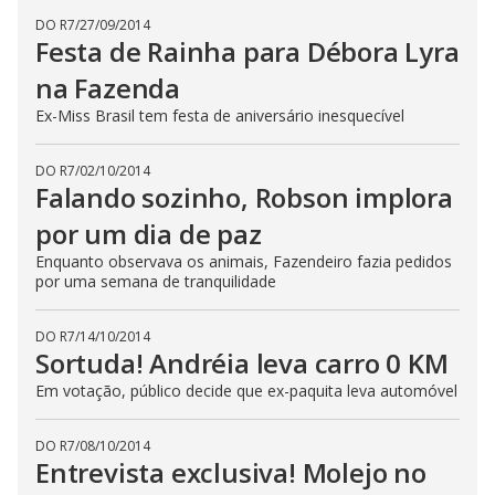
b
u
DO R7
/
27/09/2014
t
Festa de Rainha para Débora Lyra
t
o
na Fazenda
n
.
Ex-Miss Brasil tem festa de aniversário inesquecível
DO R7
/
02/10/2014
Falando sozinho, Robson implora
por um dia de paz
Enquanto observava os animais, Fazendeiro fazia pedidos
por uma semana de tranquilidade
DO R7
/
14/10/2014
Sortuda! Andréia leva carro 0 KM
Em votação, público decide que ex-paquita leva automóvel
DO R7
/
08/10/2014
Entrevista exclusiva! Molejo no