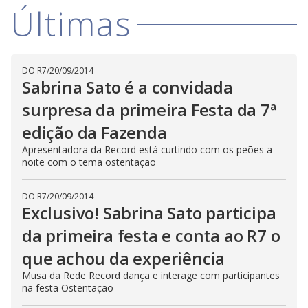
D
w
Últimas
i
.
i
n
T
a
h
d
i
l
o
s
o
m
w
DO R7
/
20/09/2014
o
g
.
d
Sabrina Sato é a convidada
a
l
surpresa da primeira Festa da 7ª
c
a
edição da Fazenda
n
b
e
Apresentadora da Record está curtindo com os peões a
c
noite com o tema ostentação
l
o
s
DO R7
/
20/09/2014
e
d
Exclusivo! Sabrina Sato participa
b
y
da primeira festa e conta ao R7 o
p
r
que achou da experiência
e
s
s
Musa da Rede Record dança e interage com participantes
i
na festa Ostentação
n
g