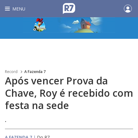
MENU
Record
A Fazenda 7
Após vencer Prova da
Chave, Roy é recebido com
festa na sede
.
A FAZENDA 7
|
Do R7