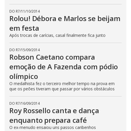
DO R7
/
11/10/2014
Rolou! Débora e Marlos se beijam
em festa
Após trocas de carícias, casal finalmente fica junto
DO R7
/
15/09/2014
Robson Caetano compara
emoção de A Fazenda com pódio
olímpico
O medalhista fez o terceiro melhor tempo na prova em
que os peões tiveram que passar por vários obstáculos
DO R7
/
16/09/2014
Roy Rossello canta e dança
enquanto prepara café
O ex-menudo ensaiou uns passos caribenhos