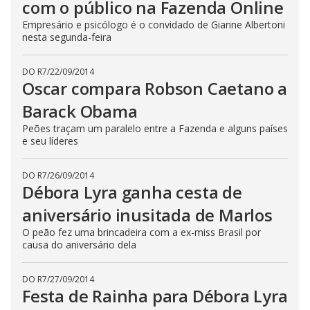
com o público na Fazenda Online
E
s
Empresário e psicólogo é o convidado de Gianne Albertoni
c
a
nesta segunda-feira
p
e
k
DO R7
/
22/09/2014
e
Oscar compara Robson Caetano a
y
o
r
Barack Obama
a
c
Peões traçam um paralelo entre a Fazenda e alguns países
t
e seu líderes
i
v
a
t
DO R7
/
26/09/2014
i
Débora Lyra ganha cesta de
n
g
t
aniversário inusitada de Marlos
h
e
O peão fez uma brincadeira com a ex-miss Brasil por
c
causa do aniversário dela
l
o
s
e
DO R7
/
27/09/2014
b
Festa de Rainha para Débora Lyra
u
t