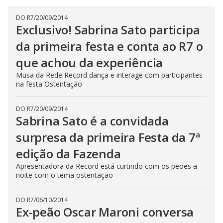
a
h
d
i
l
o
DO R7
/
20/09/2014
s
o
m
w
Exclusivo! Sabrina Sato participa
o
g
.
d
da primeira festa e conta ao R7 o
a
l
que achou da experiência
c
a
n
Musa da Rede Record dança e interage com participantes
b
na festa Ostentação
e
c
l
o
DO R7
/
20/09/2014
s
Sabrina Sato é a convidada
e
d
surpresa da primeira Festa da 7ª
b
y
edição da Fazenda
p
r
e
Apresentadora da Record está curtindo com os peões a
s
noite com o tema ostentação
s
i
n
g
DO R7
/
06/10/2014
t
Ex-peão Oscar Maroni conversa
h
e