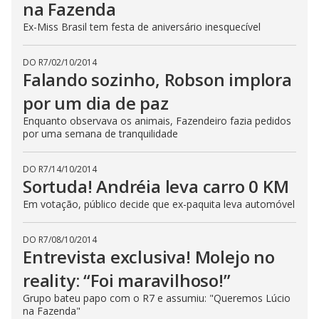
na Fazenda
t
o
n
Ex-Miss Brasil tem festa de aniversário inesquecível
.
DO R7
/
02/10/2014
Falando sozinho, Robson implora
por um dia de paz
Enquanto observava os animais, Fazendeiro fazia pedidos
por uma semana de tranquilidade
DO R7
/
14/10/2014
Sortuda! Andréia leva carro 0 KM
Em votação, público decide que ex-paquita leva automóvel
DO R7
/
08/10/2014
Entrevista exclusiva! Molejo no
reality: “Foi maravilhoso!”
Grupo bateu papo com o R7 e assumiu: "Queremos Lúcio
na Fazenda"