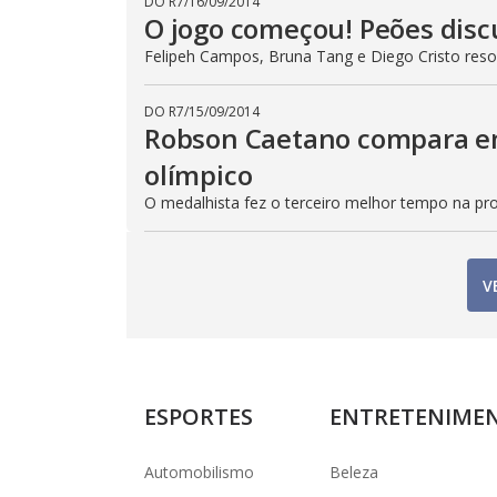
DO R7
/
16/09/2014
O jogo começou! Peões dis
Felipeh Campos, Bruna Tang e Diego Cristo reso
DO R7
/
15/09/2014
Robson Caetano compara e
olímpico
O medalhista fez o terceiro melhor tempo na pr
V
ESPORTES
ENTRETENIME
Automobilismo
Beleza