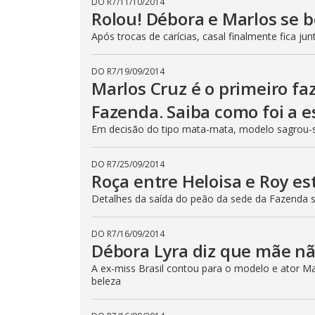
DO R7
/
11/10/2014
Rolou! Débora e Marlos se 
Após trocas de carícias, casal finalmente fica jun
DO R7
/
19/09/2014
Marlos Cruz é o primeiro fa
Fazenda. Saiba como foi a e
Em decisão do tipo mata-mata, modelo sagrou-
DO R7
/
25/09/2014
Roça entre Heloisa e Roy e
Detalhes da saída do peão da sede da Fazenda
DO R7
/
16/09/2014
Débora Lyra diz que mãe n
A ex-miss Brasil contou para o modelo e ator Ma
beleza