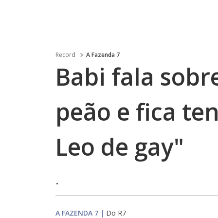
Record
A Fazenda 7
Babi fala sobr
peão e fica te
Leo de gay"
.
A FAZENDA 7
|
Do R7