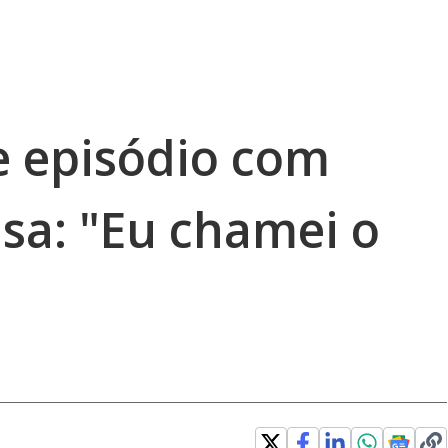
e episódio com
nsa: "Eu chamei o