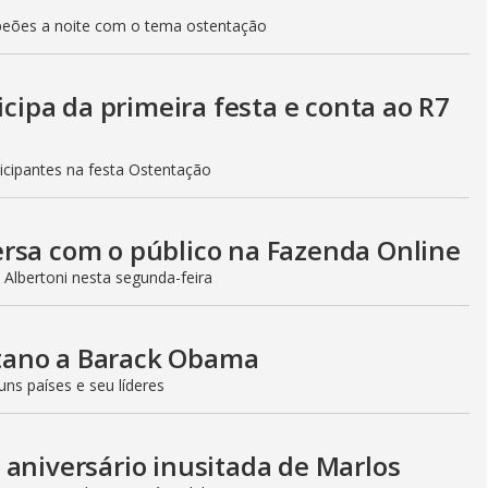
V
peões a noite com o tema ostentação
i
icipa da primeira festa e conta ao R7
d
icipantes na festa Ostentação
e
ersa com o público na Fazenda Online
Albertoni nesta segunda-feira
o
tano a Barack Obama
ns países e seu líderes
 aniversário inusitada de Marlos