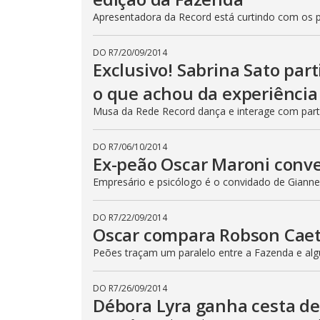
o
d
Apresentadora da Record está curtindo com os 
a
l
c
a
DO R7
/
20/09/2014
n
Exclusivo! Sabrina Sato part
b
e
o que achou da experiência
c
l
Musa da Rede Record dança e interage com part
o
s
e
d
DO R7
/
06/10/2014
b
Ex-peão Oscar Maroni conv
y
p
Empresário e psicólogo é o convidado de Gianne 
r
e
s
s
DO R7
/
22/09/2014
i
Oscar compara Robson Cae
n
g
t
Peões traçam um paralelo entre a Fazenda e algu
h
e
E
DO R7
/
26/09/2014
s
Débora Lyra ganha cesta de
c
a