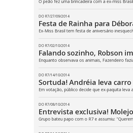
p
O peão fez uma brincadeira com a ex-miss Brasil
e
k
e
DO R7
/
27/09/2014
y
Festa de Rainha para Débor
o
r
a
Ex-Miss Brasil tem festa de aniversário inesquec
c
t
i
DO R7
/
02/10/2014
v
Falando sozinho, Robson im
a
t
i
Enquanto observava os animais, Fazendeiro fazi
n
g
t
DO R7
/
14/10/2014
h
e
Sortuda! Andréia leva carro
c
l
Em votação, público decide que ex-paquita leva
o
s
e
DO R7
/
08/10/2014
b
u
Entrevista exclusiva! Molejo
t
t
Grupo bateu papo com o R7 e assumiu: "Querem
o
n
.