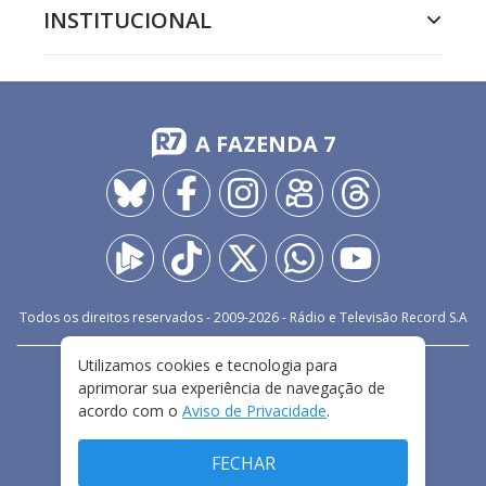
INSTITUCIONAL
A FAZENDA 7
Todos os direitos reservados - 2009-
2026
- Rádio e Televisão Record S.A
Utilizamos cookies e tecnologia para
CARREIRA
FALE CONOSCO
PRIVACIDADE
aprimorar sua experiência de navegação de
TERMOS E CONDIÇÕES DE USO
acordo com o
Aviso de Privacidade
.
FECHAR