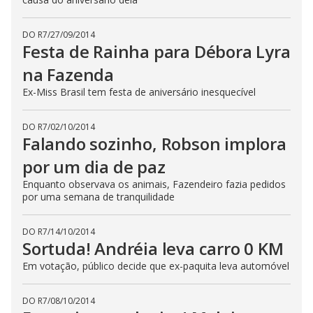
b
u
t
t
DO R7
/
27/09/2014
o
Festa de Rainha para Débora Lyra
n
.
na Fazenda
Ex-Miss Brasil tem festa de aniversário inesquecível
DO R7
/
02/10/2014
Falando sozinho, Robson implora
por um dia de paz
Enquanto observava os animais, Fazendeiro fazia pedidos
por uma semana de tranquilidade
DO R7
/
14/10/2014
Sortuda! Andréia leva carro 0 KM
Em votação, público decide que ex-paquita leva automóvel
DO R7
/
08/10/2014