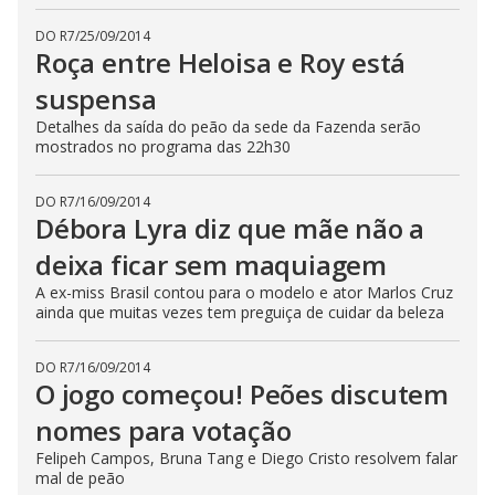
DO R7
/
25/09/2014
Roça entre Heloisa e Roy está
suspensa
Detalhes da saída do peão da sede da Fazenda serão
mostrados no programa das 22h30
DO R7
/
16/09/2014
Débora Lyra diz que mãe não a
deixa ficar sem maquiagem
A ex-miss Brasil contou para o modelo e ator Marlos Cruz
ainda que muitas vezes tem preguiça de cuidar da beleza
DO R7
/
16/09/2014
O jogo começou! Peões discutem
nomes para votação
Felipeh Campos, Bruna Tang e Diego Cristo resolvem falar
mal de peão