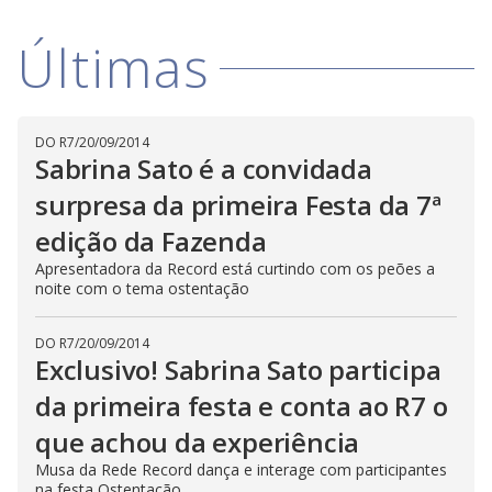
D
w
i
.
i
n
T
Últimas
a
h
d
i
l
o
s
o
m
w
o
g
.
d
DO R7
/
20/09/2014
a
Sabrina Sato é a convidada
l
c
a
surpresa da primeira Festa da 7ª
n
b
edição da Fazenda
e
c
Apresentadora da Record está curtindo com os peões a
l
o
noite com o tema ostentação
s
e
d
DO R7
/
20/09/2014
b
y
Exclusivo! Sabrina Sato participa
p
r
da primeira festa e conta ao R7 o
e
s
que achou da experiência
s
i
n
Musa da Rede Record dança e interage com participantes
g
na festa Ostentação