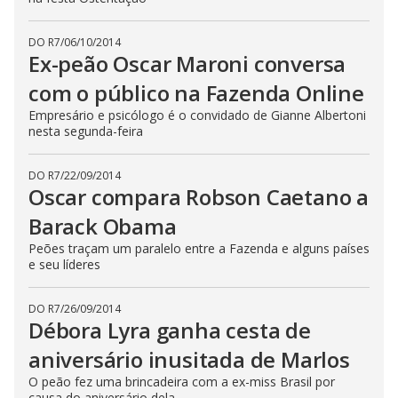
t
h
e
DO R7
/
06/10/2014
E
s
Ex-peão Oscar Maroni conversa
c
a
com o público na Fazenda Online
p
e
Empresário e psicólogo é o convidado de Gianne Albertoni
k
e
nesta segunda-feira
y
o
r
DO R7
/
22/09/2014
a
Oscar compara Robson Caetano a
c
t
i
Barack Obama
v
a
Peões traçam um paralelo entre a Fazenda e alguns países
t
e seu líderes
i
n
g
t
DO R7
/
26/09/2014
h
Débora Lyra ganha cesta de
e
c
aniversário inusitada de Marlos
l
o
s
O peão fez uma brincadeira com a ex-miss Brasil por
e
causa do aniversário dela