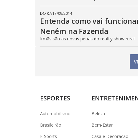
DO R7
/
17/09/2014
Entenda como vai funciona
Neném na Fazenda
Irmãs são as novas peoas do reality show rural
V
ESPORTES
ENTRETENIME
Automobilismo
Beleza
Brasileirão
Bem-Estar
E-Sports
Casa e Decoração