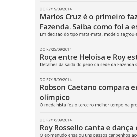
DO R7
/
19/09/2014
Marlos Cruz é o primeiro fa
Fazenda. Saiba como foi a e
Em decisão do tipo mata-mata, modelo sagrou-
DO R7
/
25/09/2014
Roça entre Heloisa e Roy e
Detalhes da saída do peão da sede da Fazenda
DO R7
/
15/09/2014
Robson Caetano compara e
olímpico
O medalhista fez o terceiro melhor tempo na pr
DO R7
/
16/09/2014
Roy Rossello canta e dança
O ex-menudo ensaiou uns passos caribenhos ac