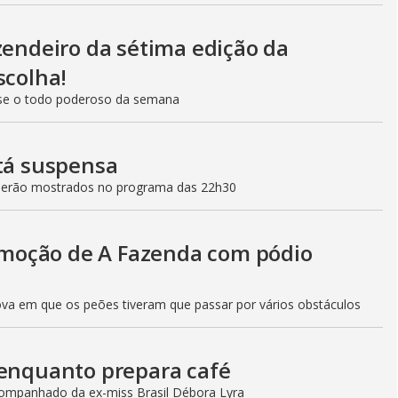
zendeiro da sétima edição da
scolha!
se o todo poderoso da semana
stá suspensa
 serão mostrados no programa das 22h30
moção de A Fazenda com pódio
ova em que os peões tiveram que passar por vários obstáculos
 enquanto prepara café
ompanhado da ex-miss Brasil Débora Lyra