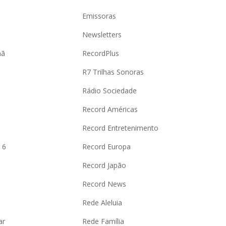
Emissoras
Newsletters
hã
RecordPlus
R7 Trilhas Sonoras
Rádio Sociedade
Record Américas
o
Record Entretenimento
 6
Record Europa
Record Japão
Record News
Rede Aleluia
ar
Rede Família