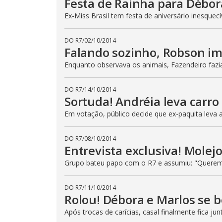
Festa de Rainha para Débor
r
a
Ex-Miss Brasil tem festa de aniversário inesquec
c
t
i
DO R7
/
02/10/2014
v
Falando sozinho, Robson im
a
t
i
Enquanto observava os animais, Fazendeiro fazi
n
g
t
DO R7
/
14/10/2014
h
e
Sortuda! Andréia leva carro
c
l
Em votação, público decide que ex-paquita leva
o
s
e
DO R7
/
08/10/2014
b
u
Entrevista exclusiva! Molejo
t
t
Grupo bateu papo com o R7 e assumiu: "Querem
o
n
.
DO R7
/
11/10/2014
Rolou! Débora e Marlos se 
Após trocas de carícias, casal finalmente fica jun