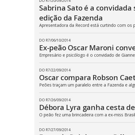
DO R7
/
20/09/2014
n
Sabrina Sato é a convidada 
b
e
edição da Fazenda
c
l
Apresentadora da Record está curtindo com os 
o
s
e
d
DO R7
/
06/10/2014
b
Ex-peão Oscar Maroni conv
y
p
Empresário e psicólogo é o convidado de Gianne 
r
e
s
s
DO R7
/
22/09/2014
i
Oscar compara Robson Cae
n
g
t
Peões traçam um paralelo entre a Fazenda e algu
h
e
E
DO R7
/
26/09/2014
s
Débora Lyra ganha cesta de
c
a
p
O peão fez uma brincadeira com a ex-miss Brasil
e
k
e
DO R7
/
27/09/2014
y
o