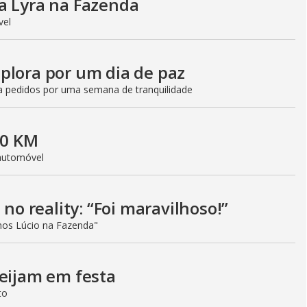
a Lyra na Fazenda
ível
plora por um dia de paz
a pedidos por uma semana de tranquilidade
 0 KM
 automóvel
 no reality: “Foi maravilhoso!”
os Lúcio na Fazenda"
beijam em festa
to