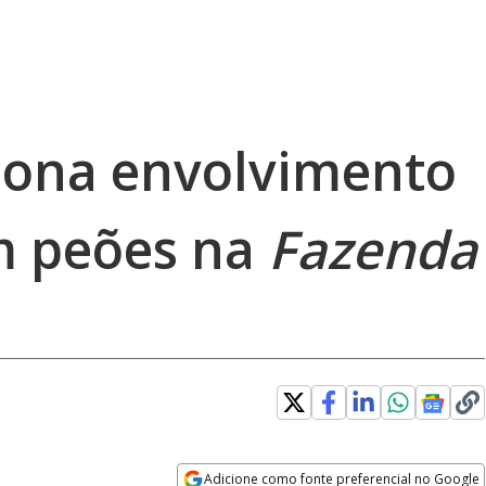
tiona envolvimento
m peões na
Fazenda
error_outline
Adicione como fonte preferencial no Google