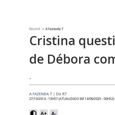
Record
A Fazenda 7
Cristina ques
de Débora co
.
A FAZENDA 7
|
Do R7
27/10/2014 - 13H57
(ATUALIZADO EM
14/08/2025 - 00H52
)
A+
A-