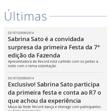
D
w
i
.
i
n
T
Últimas
a
h
d
i
l
o
s
o
m
w
o
g
.
d
a
DO R7
/
20/09/2014
l
Sabrina Sato é a convidada
c
a
surpresa da primeira Festa da 7ª
n
b
edição da Fazenda
e
c
l
Apresentadora da Record está curtindo com os peões a
o
noite com o tema ostentação
s
e
d
b
DO R7
/
20/09/2014
y
Exclusivo! Sabrina Sato participa
p
r
da primeira festa e conta ao R7 o
e
s
que achou da experiência
s
i
n
Musa da Rede Record dança e interage com participantes
g