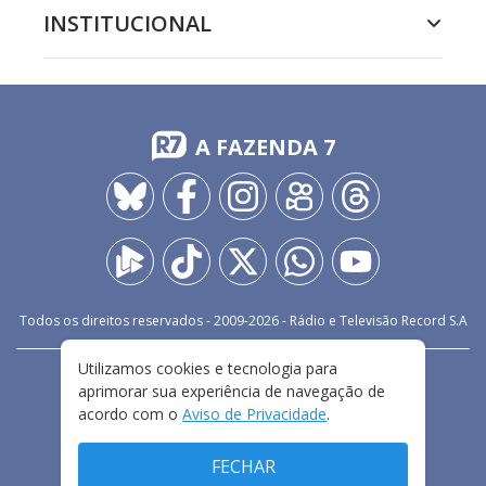
INSTITUCIONAL
A FAZENDA 7
Todos os direitos reservados - 2009-
2026
- Rádio e Televisão Record S.A
Utilizamos cookies e tecnologia para
CARREIRA
FALE CONOSCO
PRIVACIDADE
aprimorar sua experiência de navegação de
TERMOS E CONDIÇÕES DE USO
acordo com o
Aviso de Privacidade
.
FECHAR