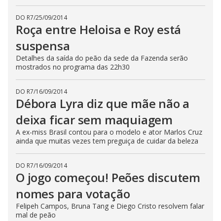
DO R7
/
25/09/2014
Roça entre Heloisa e Roy está
suspensa
Detalhes da saída do peão da sede da Fazenda serão
mostrados no programa das 22h30
DO R7
/
16/09/2014
Débora Lyra diz que mãe não a
deixa ficar sem maquiagem
A ex-miss Brasil contou para o modelo e ator Marlos Cruz
ainda que muitas vezes tem preguiça de cuidar da beleza
DO R7
/
16/09/2014
O jogo começou! Peões discutem
nomes para votação
Felipeh Campos, Bruna Tang e Diego Cristo resolvem falar
mal de peão