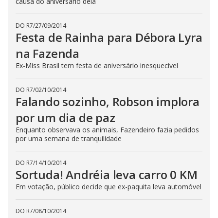
causa do aniversário dela
b
u
t
t
DO R7
/
27/09/2014
o
Festa de Rainha para Débora Lyra
n
.
na Fazenda
Ex-Miss Brasil tem festa de aniversário inesquecível
DO R7
/
02/10/2014
Falando sozinho, Robson implora
por um dia de paz
Enquanto observava os animais, Fazendeiro fazia pedidos
por uma semana de tranquilidade
DO R7
/
14/10/2014
Sortuda! Andréia leva carro 0 KM
Em votação, público decide que ex-paquita leva automóvel
DO R7
/
08/10/2014