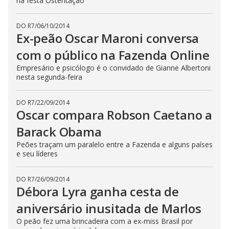
na festa Ostentação
t
h
e
E
DO R7
/
06/10/2014
s
Ex-peão Oscar Maroni conversa
c
a
com o público na Fazenda Online
p
e
Empresário e psicólogo é o convidado de Gianne Albertoni
k
e
nesta segunda-feira
y
o
r
DO R7
/
22/09/2014
a
c
Oscar compara Robson Caetano a
t
i
Barack Obama
v
a
Peões traçam um paralelo entre a Fazenda e alguns países
t
e seu líderes
i
n
g
t
DO R7
/
26/09/2014
h
Débora Lyra ganha cesta de
e
c
l
aniversário inusitada de Marlos
o
s
O peão fez uma brincadeira com a ex-miss Brasil por
e