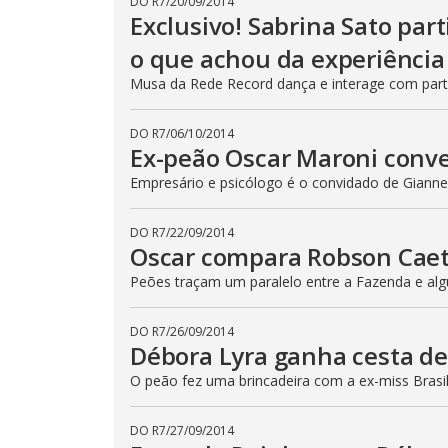
DO R7
/
20/09/2014
n
Exclusivo! Sabrina Sato part
b
e
o que achou da experiência
c
l
Musa da Rede Record dança e interage com part
o
s
e
d
DO R7
/
06/10/2014
b
Ex-peão Oscar Maroni conv
y
p
Empresário e psicólogo é o convidado de Gianne 
r
e
s
s
DO R7
/
22/09/2014
i
Oscar compara Robson Cae
n
g
t
Peões traçam um paralelo entre a Fazenda e algu
h
e
E
DO R7
/
26/09/2014
s
Débora Lyra ganha cesta de
c
a
p
O peão fez uma brincadeira com a ex-miss Brasil
e
k
e
DO R7
/
27/09/2014
y
o