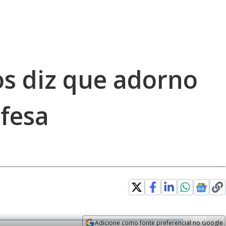
s diz que adorno
fesa
error_outline
R
-
0:00
Adicione como fonte preferencial no Google