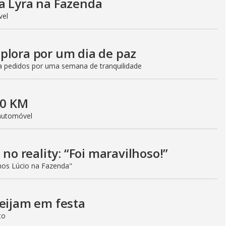
a Lyra na Fazenda
ível
plora por um dia de paz
a pedidos por uma semana de tranquilidade
 0 KM
 automóvel
 no reality: “Foi maravilhoso!”
os Lúcio na Fazenda"
beijam em festa
to