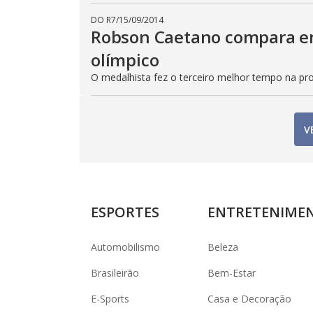
DO R7
/
15/09/2014
Robson Caetano compara e
olímpico
O medalhista fez o terceiro melhor tempo na pr
V
ESPORTES
ENTRETENIME
Automobilismo
Beleza
Brasileirão
Bem-Estar
E-Sports
Casa e Decoração