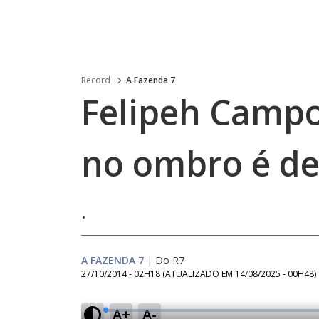
Record
A Fazenda 7
Felipeh Campo
no ombro é de
.
A FAZENDA 7
|
Do R7
27/10/2014 - 02H18
(ATUALIZADO EM
14/08/2025 - 00H48
)
A+
A-
L