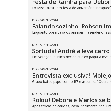
Festa de Rainha para Débor
r
a
Ex-Miss Brasil tem festa de aniversário inesquec
c
t
i
DO R7
/
02/10/2014
v
Falando sozinho, Robson im
a
t
i
Enquanto observava os animais, Fazendeiro fazi
n
g
t
DO R7
/
14/10/2014
h
e
Sortuda! Andréia leva carro
c
l
Em votação, público decide que ex-paquita leva
o
s
e
DO R7
/
08/10/2014
b
u
Entrevista exclusiva! Molejo
t
t
Grupo bateu papo com o R7 e assumiu: "Querem
o
n
.
DO R7
/
11/10/2014
Rolou! Débora e Marlos se 
Após trocas de carícias, casal finalmente fica jun