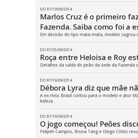
DO R7
/
19/09/2014
Marlos Cruz é o primeiro fa
Fazenda. Saiba como foi a e
Em decisão do tipo mata-mata, modelo sagrou-
DO R7
/
25/09/2014
Roça entre Heloisa e Roy e
Detalhes da saída do peão da sede da Fazenda
DO R7
/
16/09/2014
Débora Lyra diz que mãe n
A ex-miss Brasil contou para o modelo e ator Ma
beleza
DO R7
/
16/09/2014
O jogo começou! Peões dis
Felipeh Campos, Bruna Tang e Diego Cristo reso