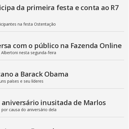
i
icipa da primeira festa e conta ao R7
d
icipantes na festa Ostentação
e
ersa com o público na Fazenda Online
Albertoni nesta segunda-feira
o
tano a Barack Obama
ns países e seu líderes
 aniversário inusitada de Marlos
 por causa do aniversário dela