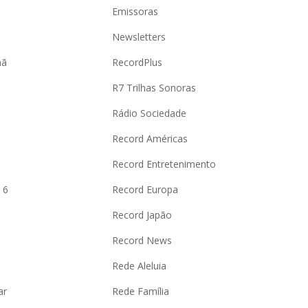
Emissoras
Newsletters
hã
RecordPlus
R7 Trilhas Sonoras
Rádio Sociedade
Record Américas
o
Record Entretenimento
 6
Record Europa
Record Japão
Record News
Rede Aleluia
ar
Rede Família