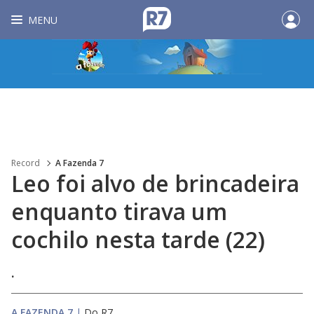
MENU
Record
A Fazenda 7
Leo foi alvo de brincadeira
enquanto tirava um
cochilo nesta tarde (22)
.
A FAZENDA 7
|
Do R7