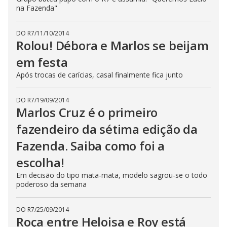
na Fazenda"
DO R7
/
11/10/2014
Rolou! Débora e Marlos se beijam
em festa
Após trocas de carícias, casal finalmente fica junto
DO R7
/
19/09/2014
Marlos Cruz é o primeiro
fazendeiro da sétima edição da
Fazenda. Saiba como foi a
escolha!
Em decisão do tipo mata-mata, modelo sagrou-se o todo
poderoso da semana
DO R7
/
25/09/2014
Roça entre Heloisa e Roy está