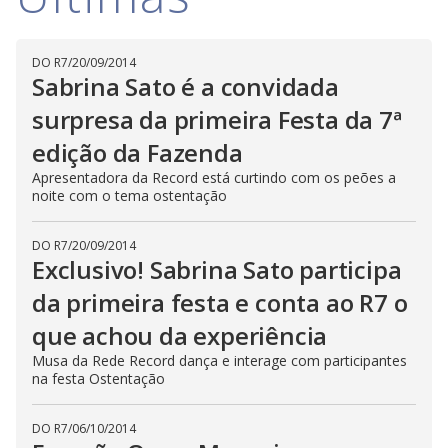
a
h
d
i
l
o
s
o
m
w
DO R7
/
20/09/2014
o
g
.
d
Sabrina Sato é a convidada
a
l
surpresa da primeira Festa da 7ª
c
a
edição da Fazenda
n
b
e
Apresentadora da Record está curtindo com os peões a
c
noite com o tema ostentação
l
o
s
DO R7
/
20/09/2014
e
d
Exclusivo! Sabrina Sato participa
b
y
da primeira festa e conta ao R7 o
p
r
que achou da experiência
e
s
s
Musa da Rede Record dança e interage com participantes
i
na festa Ostentação
n
g
t
h
DO R7
/
06/10/2014
e