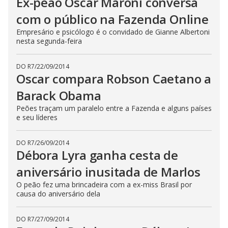
Ex-peão Oscar Maroni conversa
E
s
com o público na Fazenda Online
c
a
Empresário e psicólogo é o convidado de Gianne Albertoni
p
e
nesta segunda-feira
k
e
y
DO R7
/
22/09/2014
o
Oscar compara Robson Caetano a
r
a
c
Barack Obama
t
i
Peões traçam um paralelo entre a Fazenda e alguns países
v
e seu líderes
a
t
i
n
DO R7
/
26/09/2014
g
Débora Lyra ganha cesta de
t
h
aniversário inusitada de Marlos
e
c
l
O peão fez uma brincadeira com a ex-miss Brasil por
o
causa do aniversário dela
s
e
b
u
DO R7
/
27/09/2014
t