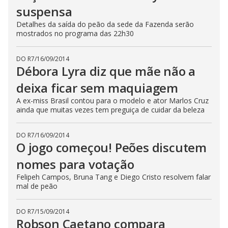
suspensa
Detalhes da saída do peão da sede da Fazenda serão
mostrados no programa das 22h30
DO R7
/
16/09/2014
Débora Lyra diz que mãe não a
deixa ficar sem maquiagem
A ex-miss Brasil contou para o modelo e ator Marlos Cruz
ainda que muitas vezes tem preguiça de cuidar da beleza
DO R7
/
16/09/2014
O jogo começou! Peões discutem
nomes para votação
Felipeh Campos, Bruna Tang e Diego Cristo resolvem falar
mal de peão
DO R7
/
15/09/2014
Robson Caetano compara