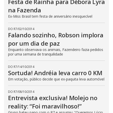
Festa de Rainha para Débora Lyra
t
o
na Fazenda
n
.
Ex-Miss Brasil tem festa de aniversário inesquecível
DO R7
/
02/10/2014
Falando sozinho, Robson implora
por um dia de paz
Enquanto observava os animais, Fazendeiro fazia pedidos
por uma semana de tranquilidade
DO R7
/
14/10/2014
Sortuda! Andréia leva carro 0 KM
Em votação, público decide que ex-paquita leva automóvel
DO R7
/
08/10/2014
Entrevista exclusiva! Molejo no
reality: “Foi maravilhoso!”
Grupo bateu papo com o R7 e assumiu: "Queremos Lúcio