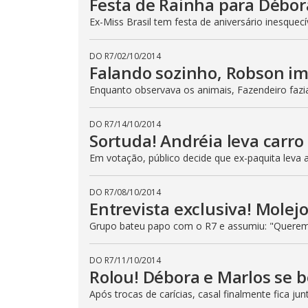
Festa de Rainha para Débor
r
a
Ex-Miss Brasil tem festa de aniversário inesquec
c
t
i
DO R7
/
02/10/2014
v
Falando sozinho, Robson im
a
t
i
Enquanto observava os animais, Fazendeiro fazi
n
g
t
DO R7
/
14/10/2014
h
e
Sortuda! Andréia leva carro
c
l
Em votação, público decide que ex-paquita leva
o
s
e
DO R7
/
08/10/2014
b
u
Entrevista exclusiva! Molejo
t
t
Grupo bateu papo com o R7 e assumiu: "Querem
o
n
.
DO R7
/
11/10/2014
Rolou! Débora e Marlos se 
Após trocas de carícias, casal finalmente fica jun