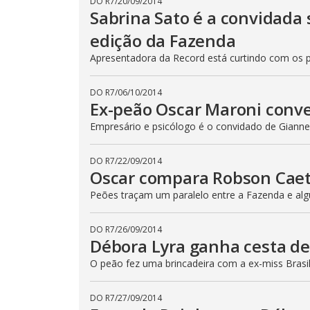
DO R7
/
20/09/2014
n
Sabrina Sato é a convidada 
b
e
edição da Fazenda
c
l
Apresentadora da Record está curtindo com os 
o
s
e
d
DO R7
/
06/10/2014
b
Ex-peão Oscar Maroni conv
y
p
Empresário e psicólogo é o convidado de Gianne 
r
e
s
s
DO R7
/
22/09/2014
i
Oscar compara Robson Cae
n
g
t
Peões traçam um paralelo entre a Fazenda e algu
h
e
E
DO R7
/
26/09/2014
s
Débora Lyra ganha cesta de
c
a
p
O peão fez uma brincadeira com a ex-miss Brasil
e
k
e
DO R7
/
27/09/2014
y
o