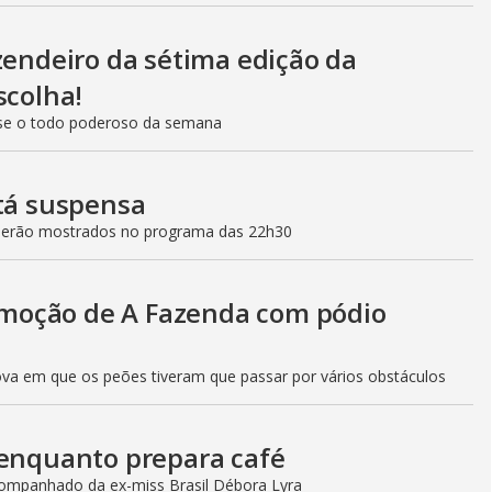
zendeiro da sétima edição da
scolha!
se o todo poderoso da semana
stá suspensa
 serão mostrados no programa das 22h30
moção de A Fazenda com pódio
ova em que os peões tiveram que passar por vários obstáculos
 enquanto prepara café
ompanhado da ex-miss Brasil Débora Lyra