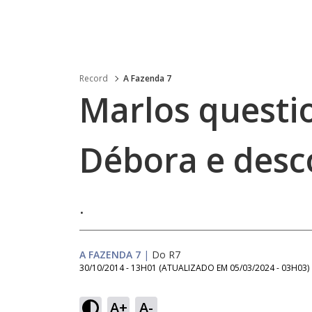
Record
A Fazenda 7
Marlos questi
Débora e desc
.
A FAZENDA 7
|
Do R7
30/10/2014 - 13H01
(ATUALIZADO EM
05/03/2024 - 03H03
)
A+
A-