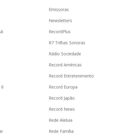
Emissoras
Newsletters
hã
RecordPlus
R7 Trilhas Sonoras
Rádio Sociedade
Record Américas
o
Record Entretenimento
 6
Record Europa
Record Japão
Record News
Rede Aleluia
ar
Rede Família