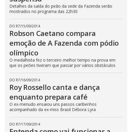
Detalhes da saída do peão da sede da Fazenda serão
mostrados no programa das 22h30
DO R7
/
15/09/2014
Robson Caetano compara
emoção de A Fazenda com pódio
olímpico
O medalhista fez o terceiro melhor tempo na prova em
que os peões tiveram que passar por vários obstáculos
DO R7
/
16/09/2014
Roy Rossello canta e dança
enquanto prepara café
O ex-menudo ensaiou uns passos caribenhos
acompanhado da ex-miss Brasil Débora Lyra
DO R7
/
17/09/2014
Entenda como vai funcionar a