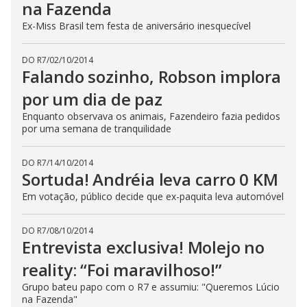
na Fazenda
t
o
n
Ex-Miss Brasil tem festa de aniversário inesquecível
.
DO R7
/
02/10/2014
Falando sozinho, Robson implora
por um dia de paz
Enquanto observava os animais, Fazendeiro fazia pedidos
por uma semana de tranquilidade
DO R7
/
14/10/2014
Sortuda! Andréia leva carro 0 KM
Em votação, público decide que ex-paquita leva automóvel
DO R7
/
08/10/2014
Entrevista exclusiva! Molejo no
reality: “Foi maravilhoso!”
Grupo bateu papo com o R7 e assumiu: "Queremos Lúcio
na Fazenda"