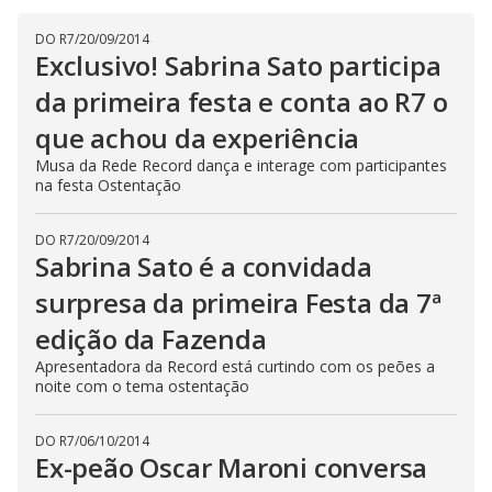
a
h
d
i
l
o
DO R7
/
20/09/2014
s
o
m
w
Exclusivo! Sabrina Sato participa
o
g
.
d
da primeira festa e conta ao R7 o
a
l
que achou da experiência
c
a
n
Musa da Rede Record dança e interage com participantes
b
na festa Ostentação
e
c
l
o
DO R7
/
20/09/2014
s
Sabrina Sato é a convidada
e
d
surpresa da primeira Festa da 7ª
b
y
edição da Fazenda
p
r
e
Apresentadora da Record está curtindo com os peões a
s
noite com o tema ostentação
s
i
n
g
DO R7
/
06/10/2014
t
Ex-peão Oscar Maroni conversa
h
e