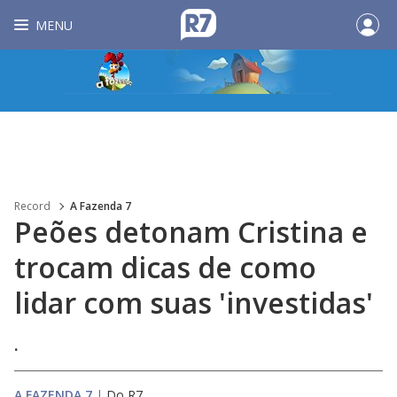
MENU
Record
A Fazenda 7
Peões detonam Cristina e
trocam dicas de como
lidar com suas 'investidas'
.
A FAZENDA 7
|
Do R7