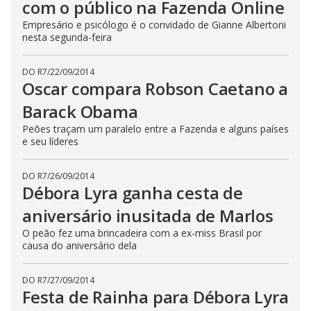
com o público na Fazenda Online
E
s
Empresário e psicólogo é o convidado de Gianne Albertoni
c
a
nesta segunda-feira
p
e
k
DO R7
/
22/09/2014
e
Oscar compara Robson Caetano a
y
o
r
Barack Obama
a
c
Peões traçam um paralelo entre a Fazenda e alguns países
t
e seu líderes
i
v
a
t
DO R7
/
26/09/2014
i
Débora Lyra ganha cesta de
n
g
t
aniversário inusitada de Marlos
h
e
O peão fez uma brincadeira com a ex-miss Brasil por
c
causa do aniversário dela
l
o
s
e
DO R7
/
27/09/2014
b
Festa de Rainha para Débora Lyra
u
t