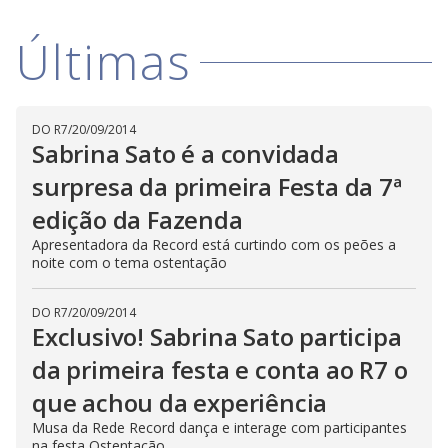
D
w
i
.
i
n
T
Últimas
a
h
d
i
l
o
s
o
m
w
o
g
.
d
DO R7
/
20/09/2014
a
Sabrina Sato é a convidada
l
c
a
surpresa da primeira Festa da 7ª
n
b
edição da Fazenda
e
c
Apresentadora da Record está curtindo com os peões a
l
o
noite com o tema ostentação
s
e
d
DO R7
/
20/09/2014
b
y
Exclusivo! Sabrina Sato participa
p
r
da primeira festa e conta ao R7 o
e
s
que achou da experiência
s
i
n
Musa da Rede Record dança e interage com participantes
g
na festa Ostentação