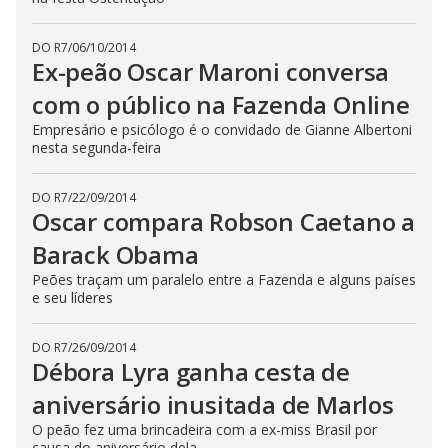
t
h
e
DO R7
/
06/10/2014
E
s
Ex-peão Oscar Maroni conversa
c
a
com o público na Fazenda Online
p
e
Empresário e psicólogo é o convidado de Gianne Albertoni
k
e
nesta segunda-feira
y
o
r
DO R7
/
22/09/2014
a
Oscar compara Robson Caetano a
c
t
i
Barack Obama
v
a
Peões traçam um paralelo entre a Fazenda e alguns países
t
e seu líderes
i
n
g
t
DO R7
/
26/09/2014
h
Débora Lyra ganha cesta de
e
c
aniversário inusitada de Marlos
l
o
s
O peão fez uma brincadeira com a ex-miss Brasil por
e
causa do aniversário dela