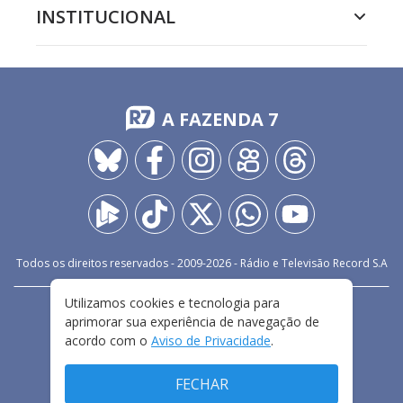
INSTITUCIONAL
A FAZENDA 7
Todos os direitos reservados - 2009-
2026
- Rádio e Televisão Record S.A
Utilizamos cookies e tecnologia para
CARREIRA
FALE CONOSCO
PRIVACIDADE
aprimorar sua experiência de navegação de
TERMOS E CONDIÇÕES DE USO
acordo com o
Aviso de Privacidade
.
FECHAR