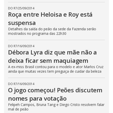
DO R7
/
25/09/2014
Roça entre Heloisa e Roy está
suspensa
Detalhes da saída do peão da sede da Fazenda serão
mostrados no programa das 22h30
DO R7
/
16/09/2014
Débora Lyra diz que mãe não a
deixa ficar sem maquiagem
A ex-miss Brasil contou para o modelo e ator Marlos Cruz
ainda que muitas vezes tem preguiça de cuidar da beleza
DO R7
/
16/09/2014
O jogo começou! Peões discutem
nomes para votação
Felipeh Campos, Bruna Tang e Diego Cristo resolvem falar
mal de peão