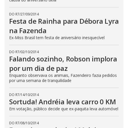
b
u
t
t
DO R7
/
27/09/2014
o
Festa de Rainha para Débora Lyra
n
.
na Fazenda
Ex-Miss Brasil tem festa de aniversário inesquecível
DO R7
/
02/10/2014
Falando sozinho, Robson implora
por um dia de paz
Enquanto observava os animais, Fazendeiro fazia pedidos
por uma semana de tranquilidade
DO R7
/
14/10/2014
Sortuda! Andréia leva carro 0 KM
Em votação, público decide que ex-paquita leva automóvel
DO R7
/
08/10/2014