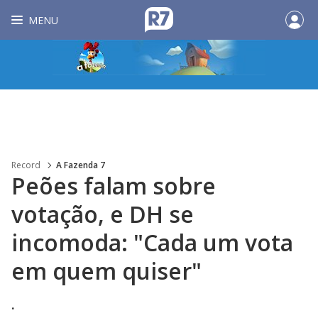
MENU
Record
A Fazenda 7
Peões falam sobre
votação, e DH se
incomoda: "Cada um vota
em quem quiser"
.