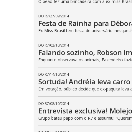
p
O peão fez uma brincadeira com a ex-miss Brasil
e
k
e
DO R7
/
27/09/2014
y
Festa de Rainha para Débor
o
r
a
Ex-Miss Brasil tem festa de aniversário inesquec
c
t
i
DO R7
/
02/10/2014
v
Falando sozinho, Robson im
a
t
i
Enquanto observava os animais, Fazendeiro fazi
n
g
t
DO R7
/
14/10/2014
h
e
Sortuda! Andréia leva carro
c
l
Em votação, público decide que ex-paquita leva
o
s
e
DO R7
/
08/10/2014
b
u
Entrevista exclusiva! Molejo
t
t
Grupo bateu papo com o R7 e assumiu: "Querem
o
n
.