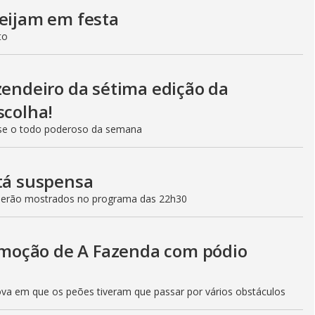
beijam em festa
to
zendeiro da sétima edição da
scolha!
se o todo poderoso da semana
stá suspensa
 serão mostrados no programa das 22h30
moção de A Fazenda com pódio
ova em que os peões tiveram que passar por vários obstáculos