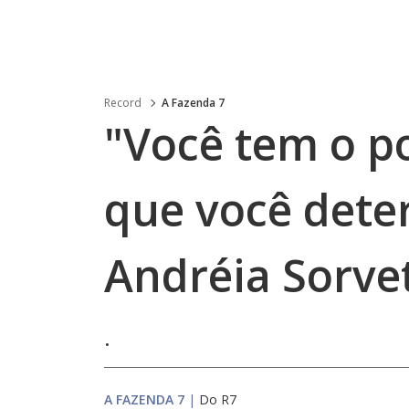
Record
A Fazenda 7
"Você tem o po
que você dete
Andréia Sorve
.
A FAZENDA 7
|
Do R7