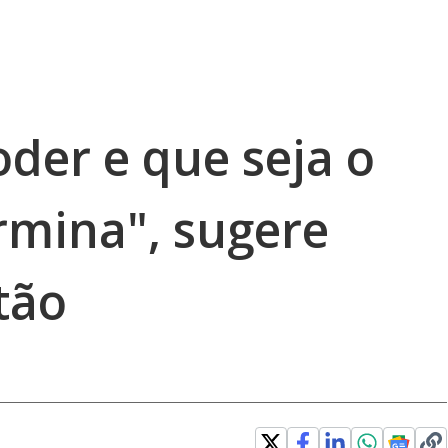
der e que seja o
rmina", sugere
tão