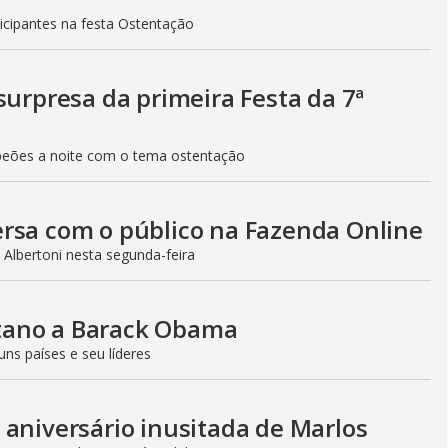
V
icipantes na festa Ostentação
i
surpresa da primeira Festa da 7ª
d
peões a noite com o tema ostentação
e
ersa com o público na Fazenda Online
Albertoni nesta segunda-feira
o
tano a Barack Obama
ns países e seu líderes
 aniversário inusitada de Marlos