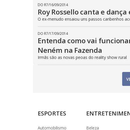
DO R7
/
16/09/2014
Roy Rossello canta e dança
O ex-menudo ensaiou uns passos caribenhos ac
DO R7
/
17/09/2014
Entenda como vai funciona
Neném na Fazenda
Irmãs são as novas peoas do reality show rural
V
ESPORTES
ENTRETENIME
Automobilismo
Beleza