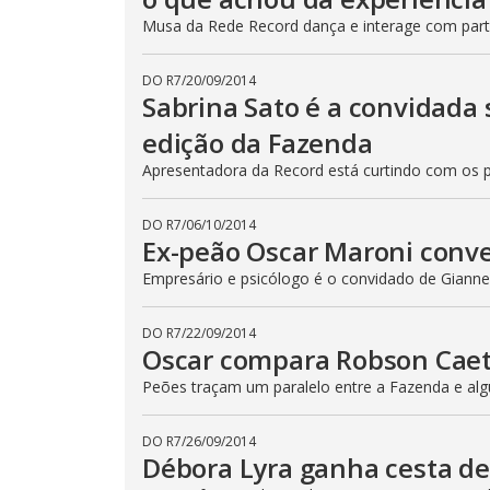
o
d
Musa da Rede Record dança e interage com part
a
l
c
a
DO R7
/
20/09/2014
n
Sabrina Sato é a convidada 
b
e
edição da Fazenda
c
l
Apresentadora da Record está curtindo com os 
o
s
e
d
DO R7
/
06/10/2014
b
Ex-peão Oscar Maroni conv
y
p
Empresário e psicólogo é o convidado de Gianne 
r
e
s
s
DO R7
/
22/09/2014
i
Oscar compara Robson Cae
n
g
t
Peões traçam um paralelo entre a Fazenda e algu
h
e
E
DO R7
/
26/09/2014
s
Débora Lyra ganha cesta de
c
a