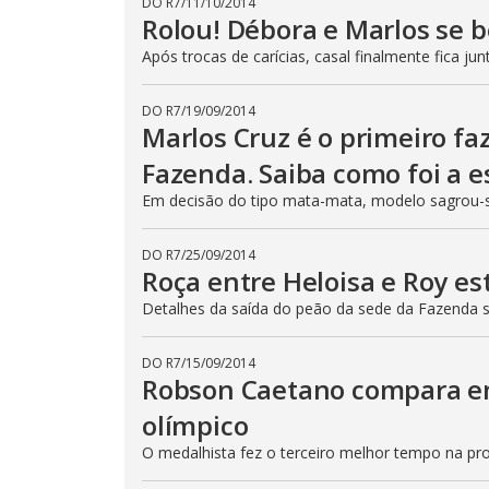
DO R7
/
11/10/2014
Rolou! Débora e Marlos se 
Após trocas de carícias, casal finalmente fica jun
DO R7
/
19/09/2014
Marlos Cruz é o primeiro fa
Fazenda. Saiba como foi a e
Em decisão do tipo mata-mata, modelo sagrou-
DO R7
/
25/09/2014
Roça entre Heloisa e Roy e
Detalhes da saída do peão da sede da Fazenda
DO R7
/
15/09/2014
Robson Caetano compara e
olímpico
O medalhista fez o terceiro melhor tempo na pr