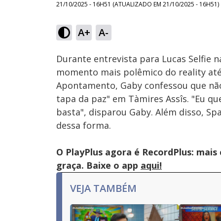
21/10/2025 - 16H51
(ATUALIZADO EM
21/10/2025 - 16H51
)
Loaded
:
14.19%
A+
A-
Ativar
Som
Durante entrevista para Lucas Selfie 
momento mais polêmico do reality até
Apontamento, Gaby confessou que não p
tapa da paz" em Tàmires Assîs. "Eu qu
basta", disparou Gaby. Além disso, Sp
dessa forma.
O PlayPlus agora é RecordPlus: mais
graça. Baixe o app
aqui!
VEJA TAMBÉM