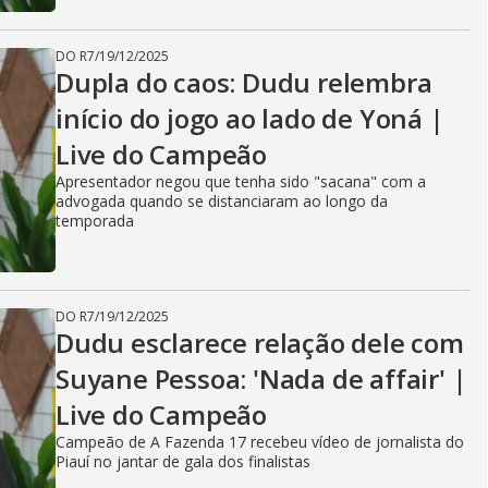
DO R7
/
19/12/2025
Dupla do caos: Dudu relembra
início do jogo ao lado de Yoná |
Live do Campeão
Apresentador negou que tenha sido "sacana" com a
advogada quando se distanciaram ao longo da
temporada
DO R7
/
19/12/2025
Dudu esclarece relação dele com
Suyane Pessoa: 'Nada de affair' |
Live do Campeão
Campeão de A Fazenda 17 recebeu vídeo de jornalista do
Piauí no jantar de gala dos finalistas