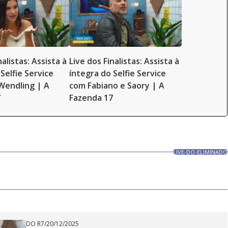
nalistas: Assista à
Live dos Finalistas: Assista à
Selfie Service
íntegra do Selfie Service
Wendling | A
com Fabiano e Saory | A
7
Fazenda 17
LIVE-DO-ELIMINADO
DO R7
/
20/12/2025