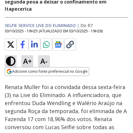
segunda peoa a deixar o confinamento em
Itapecerica
SELFIE SERVICE LIVE DO ELIMINADO
|
Do R7
03/10/2025 - 19H25
(ATUALIZADO EM
03/10/2025 - 19H28
)
A+
A-
Loaded
:
0.70%
Adicione como fonte preferencial no Google
Ativar
Som
Opens in new window
Renata Muller foi a convidada dessa sexta-feira
(3) na Live do Eliminado. A influenciadora, que
enfrentou Duda Wendling e Walério Araújo na
segunda Roça da temporada, foi eliminada de A
Fazenda 17 com 18,96% dos votos. Renata
conversou com Lucas Selfie sobre todas as