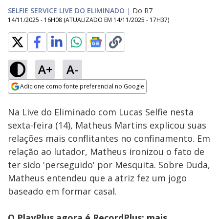
SELFIE SERVICE LIVE DO ELIMINADO
|
Do R7
14/11/2025 - 16H08
(ATUALIZADO EM
14/11/2025 - 17H37
)
A+
A-
Loaded
:
83.68%
Adicione como fonte preferencial no Google
Ativar
Som
Opens in new window
Na Live do Eliminado com Lucas Selfie nesta
sexta-feira (14), Matheus Martins explicou suas
relações mais conflitantes no confinamento. Em
relação ao lutador, Matheus ironizou o fato de
ter sido 'perseguido' por Mesquita. Sobre Duda,
Matheus entendeu que a atriz fez um jogo
baseado em formar casal.
O PlayPlus agora é RecordPlus: mais