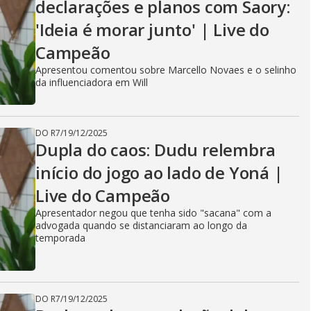
declarações e planos com Saory:
'Ideia é morar junto' | Live do
Campeão
Apresentou comentou sobre Marcello Novaes e o selinho
da influenciadora em Will
DO R7
/
19/12/2025
Dupla do caos: Dudu relembra
início do jogo ao lado de Yoná |
Live do Campeão
Apresentador negou que tenha sido "sacana" com a
advogada quando se distanciaram ao longo da
temporada
DO R7
/
19/12/2025