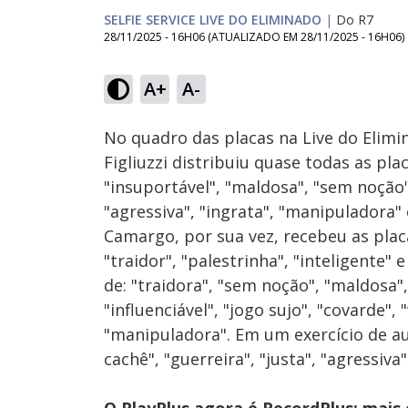
SELFIE SERVICE LIVE DO ELIMINADO
|
Do R7
28/11/2025 - 16H06
(ATUALIZADO EM
28/11/2025 - 16H06
)
Loaded
:
10.61%
A+
A-
Ativar
Som
No quadro das placas na Live do Elimin
Figliuzzi distribuiu quase todas as pla
"insuportável", "maldosa", "sem noção",
"agressiva", "ingrata", "manipuladora"
Camargo, por sua vez, recebeu as placas
"traidor", "palestrinha", "inteligente"
de: "traidora", "sem noção", "maldosa", 
"influenciável", "jogo sujo", "covarde", 
"manipuladora". Em um exercício de aut
cachê", "guerreira", "justa", "agressiva"