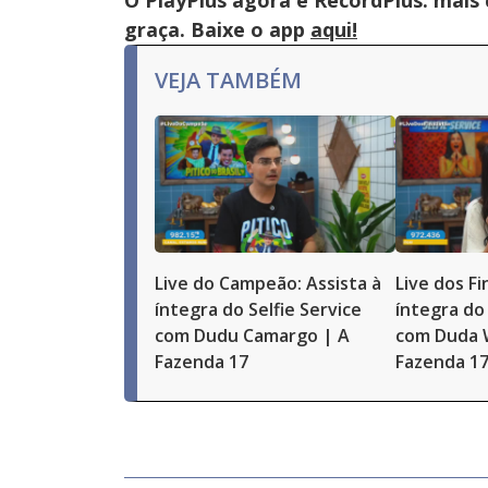
O PlayPlus agora é RecordPlus: mais
graça. Baixe o app
aqui!
VEJA TAMBÉM
Live do Campeão: Assista à
Live dos Fi
íntegra do Selfie Service
íntegra do 
com Dudu Camargo | A
com Duda 
Fazenda 17
Fazenda 1