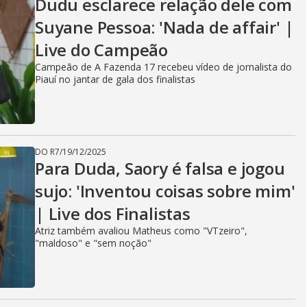
Dudu esclarece relação dele com
Suyane Pessoa: 'Nada de affair' |
Live do Campeão
Campeão de A Fazenda 17 recebeu vídeo de jornalista do
Piauí no jantar de gala dos finalistas
DO R7
/
19/12/2025
Para Duda, Saory é falsa e jogou
sujo: 'Inventou coisas sobre mim'
| Live dos Finalistas
Atriz também avaliou Matheus como "VTzeiro",
"maldoso" e "sem noção"