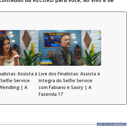
 conteúdo da RECORD para você, ao vivo e de
nalistas: Assista à
Live dos Finalistas: Assista à
Selfie Service
íntegra do Selfie Service
Wendling | A
com Fabiano e Saory | A
7
Fazenda 17
LIVE-DO-ELIMINADO