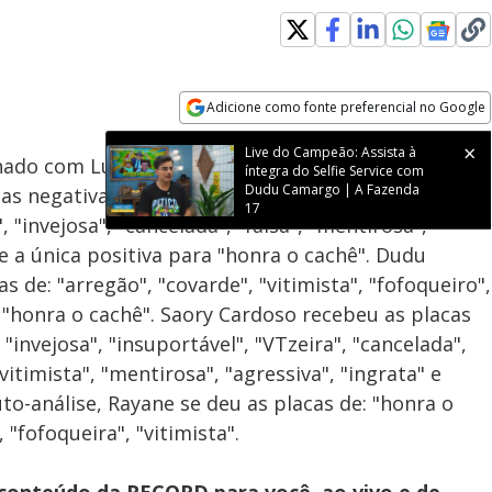
Adicione como fonte preferencial no Google
Velocidade
Opens in new window
Live do Campeão: Assista à
ado com Lucas Selfie nesta sextafeira (28), Rayane
íntegra do Selfie Service com
Dudu Camargo | A Fazenda
cas negativas para Carol Lekker: "VTzeira",
17
 "invejosa", "cancelada", "falsa", "mentirosa",
 e a única positiva para "honra o cachê". Dudu
 de: "arregão", "covarde", "vitimista", "fofoqueiro",
 e "honra o cachê". Saory Cardoso recebeu as placas
"invejosa", "insuportável", "VTzeira", "cancelada",
"vitimista", "mentirosa", "agressiva", "ingrata" e
o-análise, Rayane se deu as placas de: "honra o
, "fofoqueira", "vitimista".